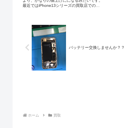
より、かなりの値上げにになるみたいです。
最近ではiPhone13シリーズの買取店での値
上げが目立ちますね＾＾：買った値段より高
くなるケースもあるかもしれません！！お使
いのiPhoneは保護ケース・...
バッテリー交換しませんか？？
ホーム
買取