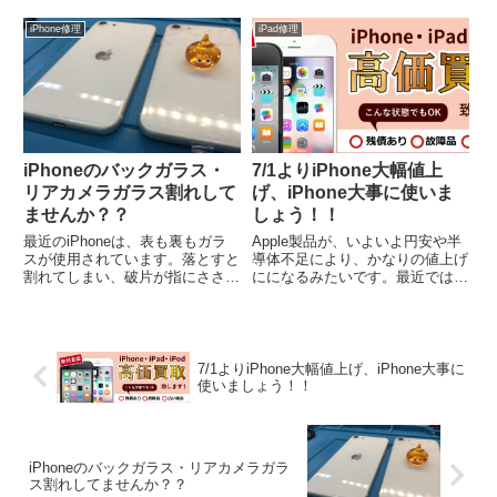
iPhone修理
iPad修理
iPhoneのバックガラス・
7/1よりiPhone大幅値上
リアカメラガラス割れして
げ、iPhone大事に使いま
ませんか？？
しょう！！
最近のiPhoneは、表も裏もガラ
Apple製品が、いよいよ円安や半
スが使用されています。落とすと
導体不足により、かなりの値上げ
割れてしまい、破片が指にささる
にになるみたいです。最近では
などして、とっても危険です。割
iPhone13シリーズの買取店での
れてしまったらまずは、アイエフ
値上げが目立ちますね＾＾：買っ
シーに相談してみましょう。裏面
た値段より高くなるケースもある
修理は結構時間がかかる修理にな
かもしれません！！お使いの
ります。元のガラスはがっち...
iPhoneは保護ケース・...
7/1よりiPhone大幅値上げ、iPhone大事に
使いましょう！！
iPhoneのバックガラス・リアカメラガラ
ス割れしてませんか？？