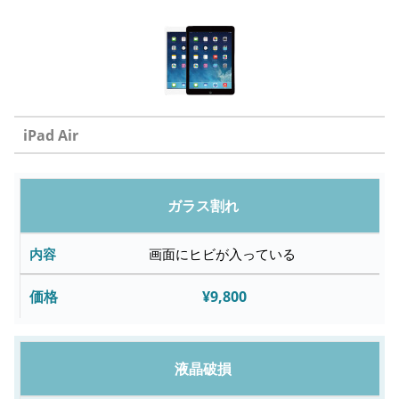
iPad Air
修
ガラス割れ
理
内
画面にヒビが入っている
容
¥9,800
故
障
液晶破損
内