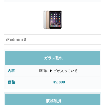
iPadmini 3
修
ガラス割れ
理
内
画面にヒビが入っている
容
¥9,800
故
障
液晶破損