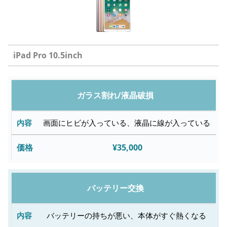
iPad Pro 10.5inch
修
ガラス割れ/液晶破損
理
内
画面にヒビが入っている、液晶に線が入っている
容
¥35,000
故
障
バッテリー交換
内
容
バッテリーの持ちが悪い、本体がすぐ熱くなる