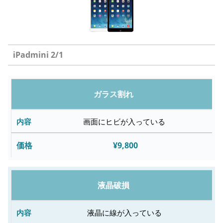
iPadmini 2/1
修
ガラス割れ
理
内
画面にヒビが入っている
容
¥9,800
故
障
液晶破損
内
容
液晶に線が入っている