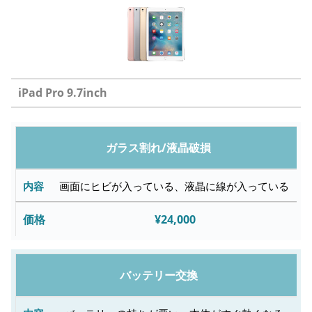
iPad Pro 9.7inch
修
ガラス割れ/液晶破損
理
内
画面にヒビが入っている、液晶に線が入っている
容
¥24,000
故
障
バッテリー交換
内
容