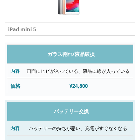
iPad mini 5
修
ガラス割れ/液晶破損
理
内
画面にヒビが入っている、液晶に線が入っている
容
¥24,800
故
障
バッテリー交換
内
容
バッテリーの持ちが悪い、充電がすぐなくなる