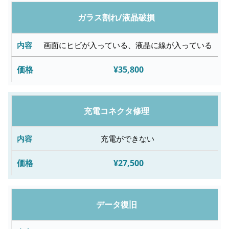
修
ガラス割れ/液晶破損
理
内
画面にヒビが入っている、液晶に線が入っている
容
¥35,800
故
障
充電コネクタ修理
内
容
充電ができない
¥27,500
修
理
料
データ復旧
金