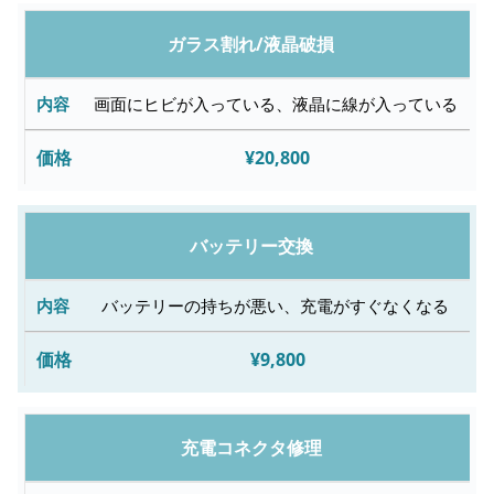
修
ガラス割れ/液晶破損
理
内
画面にヒビが入っている、液晶に線が入っている
容
¥20,800
故
障
バッテリー交換
内
容
バッテリーの持ちが悪い、充電がすぐなくなる
¥9,800
修
理
料
充電コネクタ修理
金