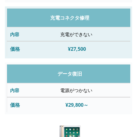
故
障
充電コネクタ修理
内
容
充電ができない
¥27,500
修
理
料
データ復旧
金
電源がつかない
¥29,800～