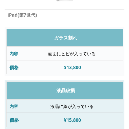
iPad(第7世代)
修
ガラス割れ
理
内
画面にヒビが入っている
容
¥13,800
故
障
液晶破損
内
容
液晶に線が入っている
¥15,800
修