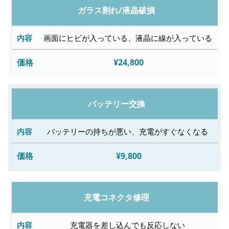
修
ガラス割れ/液晶破損
理
内
画面にヒビが入っている、液晶に線が入っている
容
¥24,800
故
障
バッテリー交換
内
容
バッテリーの持ちが悪い、充電がすぐなくなる
¥9,800
修
理
料
充電コネクタ修理
金
充電器を差し込んでも反応しない