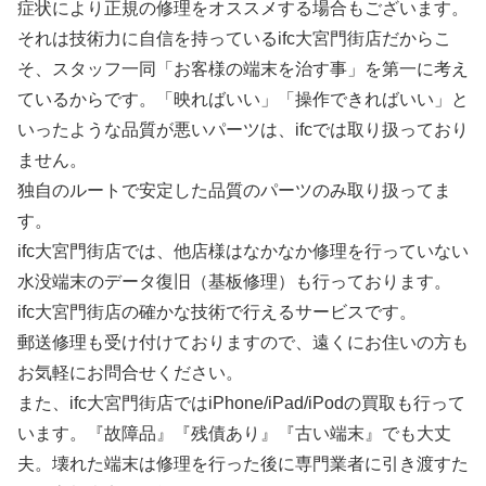
症状により正規の修理をオススメする場合もございます。
それは技術力に自信を持っているifc大宮門街店だからこ
そ、スタッフ一同「お客様の端末を治す事」を第一に考え
ているからです。「映ればいい」「操作できればいい」と
いったような品質が悪いパーツは、ifcでは取り扱っており
ません。
独自のルートで安定した品質のパーツのみ取り扱ってま
す。
ifc大宮門街店では、他店様はなかなか修理を行っていない
水没端末のデータ復旧（基板修理）も行っております。
ifc大宮門街店の確かな技術で行えるサービスです。
郵送修理も受け付けておりますので、遠くにお住いの方も
お気軽にお問合せください。
また、ifc大宮門街店ではiPhone/iPad/iPodの買取も行って
います。『故障品』『残債あり』『古い端末』でも大丈
夫。壊れた端末は修理を行った後に専門業者に引き渡すた