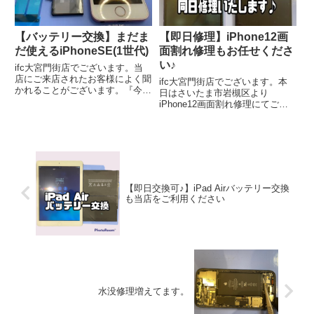
です。※一部取り扱いのない端末
もございます。詳しくはお問い合
わせ下さい。
【バッテリー交換】まだま
【即日修理】iPhone12画
だ使えるiPhoneSE(1世代)
面割れ修理もお任せくださ
い♪
ifc大宮門街店でございます。当
店にご来店されたお客様によく聞
ifc大宮門街店でございます。本
かれることがございます。『今の
日はさいたま市岩槻区より
iPhoneのバッテリー交換をする
iPhone12画面割れ修理にてご来
かor買い替えるか』私のアンサー
店いただきました。ご来店ありが
は使っているiPhoneの機能等不
とうございます。正面左上の角付
満がない場合はバッテリー交換一
近から衝撃により画面にヒビが入
択です。フラッグシップモデルの
っていました。iPhoneの画面が
機能に魅力があるというなら、買
割れたまま使用していると画面タ
い替えと伝えています。
ッチの誤作動や液晶不良のリスク
が高まるのでなるべく早めに修理
【即日交換可♪】iPad Airバッテリー交換
に出すことをお勧めします。
も当店をご利用ください
水没修理増えてます。