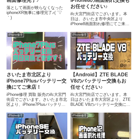
画面修理完了♪
iPhone8の画面割れ交換も
お任せください♪
落として画面が映らなくなった
iphoneXR無事に修理完了♪( ´▽
ifc大宮門街店でございます。本
｀)
日は、さいたま市中央区より
iPhone8画面割れ修理にてご来店
いただきました。ご来店ありがと
うございます。落下による衝撃で
iPhone修理
iPhone修理
画面のヒビと液晶がつかない状態
になっていました…
さいたま市北区より
【Android】ZTE BLADE
iPhone7Plusバッテリー交
V8のバッテリー交換もお
換にてご来店！
任せください♪
iPhone修理 買取 販売のifc大宮門
ifc大宮門街店でございます。本
街店でございます。さいたま市北
日はさいたま市大宮区より、ZTE
区より、iPhone7Plusバッテリー
BLADE V8のバッテリー交換にて
交換にてご来店いただきました。
ご来店いただきました。ご来店あ
ご来店ありがとうございます。
りがとうございます。バッテリー
iPhone修理
iPhone修理
iPhoneのバッテリーは2~3年程で
が膨張していました。バッテリー
劣化します。
不具合の中でも割と多い案件で
す。当店はiPhone修理がメイン
ですが、Android端末も対応可能