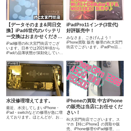
【データそのまま&同日交
iPadPro11インチ(3世代)
換】iPad6世代のバッテリ
好評販売中！
ー交換はおまかせください
みなさま、ごきげんよう！
♪
iPhone買取 販売 修理のifc大宮門
iPad修理のifc大宮門街店でござ
街店でございます。iPadPro11イ
います。日本では2021年頃から
ンチ3世代が入荷いたしました。
iPadの品薄状態が深刻化していま
販売中ですので、お早めにお求め
す。テレワークやオンライン授業
くださいませ♪
等で急激な需要の増加と半導体不
iPad修理
iPad修理
足が原因だそうです。購入するこ
とが難しいのであれば、直してし
まいましょう！
水没修理増えてます。
iPhoneの買取 中古iPhone
の販売は当店にお任せくだ
最近、水没してしまいiPhone・
さい！
iPad・switchなどの修理が急に増
えております。ほとんどが、お風
ifc大宮門街店でございます。ス
呂での水没事故になります。
マホ【特にiPhone】の買取や販
iPhoneは15万円位iPadは10万円
売、iPhone修理やiPad修理、