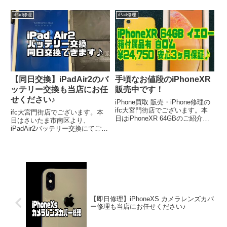
位から20万円位・switchは3万円
Nintendo Switch修理は当店にお
位の物になり高額なものばかり
任せください。非常に状態の良き
iPad修理
iPad修理
で...
♪iPhone13Pro入荷致しましたの
で、ご紹介いたします。
【同日交換】iPadAir2のバ
手頃なお値段のiPhoneXR
ッテリー交換も当店にお任
販売中です！
せください♪
iPhone買取 販売・iPhone修理の
ifc大宮門街店でございます。本
ifc大宮門街店でございます。本
日はiPhoneXR 64GBのご紹介！
日はさいたま市南区より、
絶賛販売中でございます。安くお
iPadAir2バッテリー交換にてご来
手頃で尚且つ、性能も良き
店いただきました。ご来店ありが
iPhoneXR!人気機種ですので、こ
とうございます。バッテリーの劣
の機会にぜひご利用下さいませ！
化によるバッテリー膨張と、バッ
テリーの減りが早いとの事。この
症状はバッテリー交換で改善され
る事がほとんどですので、ご安心
ください！
【即日修理】iPhoneXS カメラレンズカバ
ー修理も当店にお任せください♪