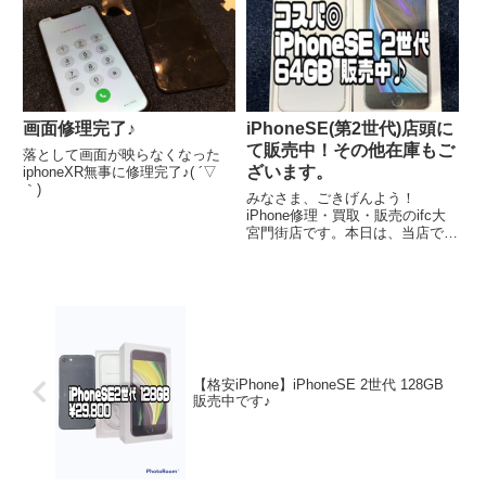
♪iPhone13Pro入荷致しましたの
ンズが3枚あり望遠機能レ...
で、ご紹介いたします。
画面修理完了♪
iPhoneSE(第2世代)店頭に
て販売中！その他在庫もご
落として画面が映らなくなった
ざいます。
iphoneXR無事に修理完了♪( ´▽
｀)
みなさま、ごきげんよう！
iPhone修理・買取・販売のifc大
宮門街店です。本日は、当店で販
売しているiPhoneのご紹介をし
ていきます。大変お買い得となり
ますので、詳細等お早めにお問い
合わせ下さい。
【格安iPhone】iPhoneSE 2世代 128GB
販売中です♪