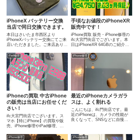
iPhoneX バッテリー交換
手頃なお値段のiPhoneXR
当店で同日交換できます。
販売中です！
本日はさいたま市西区より
iPhone買取 販売・iPhone修理の
iPhoneXバッテリー交換にてご来
ifc大宮門街店でございます。本
店いただきました。ご来店ありが
日はiPhoneXR 64GBのご紹介！
とうございます。バッテリーの劣
絶賛販売中でございます。安くお
化により、バッテリーにガスが溜
手頃で尚且つ、性能も良き
iPad修理
iPhone修理
まっていて膨張していました。
iPhoneXR!人気機種ですので、こ
の機会にぜひご利用下さいませ！
iPhoneの買取 中古iPhone
最近のiPhoneカメラガラ
の販売は当店にお任せくだ
スは、よく割れる
さい！
こんにちは、ifc門街店です。最
近のiPhoneは、カメラの性能が
ifc大宮門街店でございます。ス
良くなって、SNSなどに自慢の
マホ【特にiPhone】の買取や販
写真がよく上がってます。カメラ
売、iPhone修理やiPad修理、
そのものが大きくなり、レンズも
Nintendo Switch修理は当店にお
大きくボディーから出ている為落
任せください。非常に状態の良き
iPhone修理
iPhone修理
とした時に割れてしまいます。レ