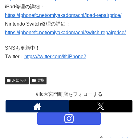
iPad修理の詳細：
https://iphonefc.net/omiyakadomachi/ipad-repairprice/
Nintendo Switch修理の詳細：
https://iphonefc.net/omiyakadomachi/switch-repairprice/
SNSも更新中！
Twitter：
https://twitter.com/ifciPhone2
お知らせ
買取
#ifc大宮門町店をフォローする