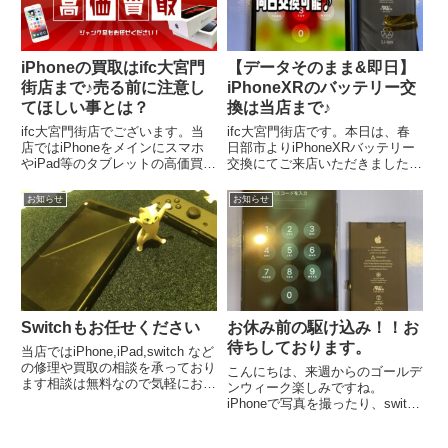
様の情報が残っている端末以外は
原則、買取OK!
iPhoneの買取はifc大宮門
【データそのまま&即日】
街店まで♪売る前に注意し
iPhoneXRのバッテリー交
てほしい事とは？
換は当店まで♪
ifc大宮門街店でございます。当
ifc大宮門街店です。本日は、春
店ではiPhoneをメインにスマホ
日部市よりiPhoneXRバッテリー
やiPad等のタブレットの高価買取
交換にてご来店いただきました。
を行っております。当店は
ご来店ありがとうございます。お
iPhone修理でございますので、
客様曰く、購入して3年以上経ち
お知らせ
お知らせ
画面が割れているiPhone等、パ
最近バッテリーの減りが早くなっ
ーツが故障している端末も喜んで
てきてるとの事。
買い取らせていただきます。(起
動しない端末やネットワーク利用
制限がかかっている端末は買取不
可となります)使わなくなって家
にあるiPhoneがございましたら
当店の買取システムをご利用くだ
Switchもお任せください
お休み前の駆け込み！！お
さい。
待ちしております。
当店ではiPhone,iPad,switch など
の修理や買取の相談を承っており
こんにちは、来週からのゴールデ
ます相談は無料なので気軽にお越
ンウィーク楽しみですね。
しください♪
iPhoneで写真を撮ったり、switch
でゲームをしたりと、ところで中
のバッテリーは大丈夫ですか？？