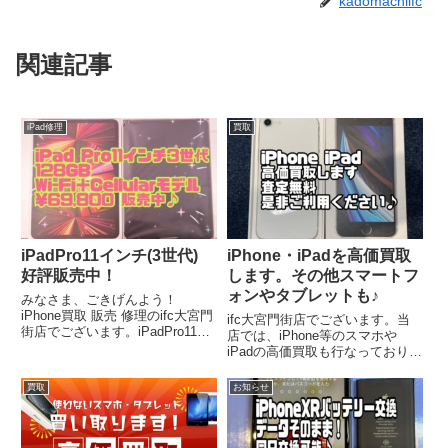
kadomachiifc
関連記事
iPad修理
買取
iPadPro11インチ(3世代)
iPhone・iPadを高価買取
好評販売中！
します。その他スマートフ
ォンやタブレットも♪
みなさま、ごきげんよう！
iPhone買取 販売 修理のifc大宮門
ifc大宮門街店でございます。当
街店でございます。iPadPro11イ
店では、iPhone等のスマホや
ンチ3世代が入荷いたしました。
iPadの高価買取も行なっておりま
販売中ですので、お早めにお求め
す。機種変更されて使わなくなっ
くださいませ♪
たiPhoneを現金化してみません
買取
お知らせ
か？原則、即金にて買い取らせて
いただきます。当店で買取できる
端末は、不正契約、不正入手、盗
品等の端末 携帯電話内部にお客