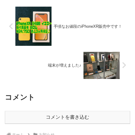
旅行先で突然の不具合などは、と
っても困ります。2年以上使用し
てる端末であれば交換も考...
手頃なお値段のiPhoneXR販売中です！
端末が増えました♪
コメント
コメントを書き込む
ホーム
お知らせ