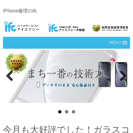
iPhone修理のifc
MENU
Prev
Next
ious
今月も大好評でした！ガラスコ