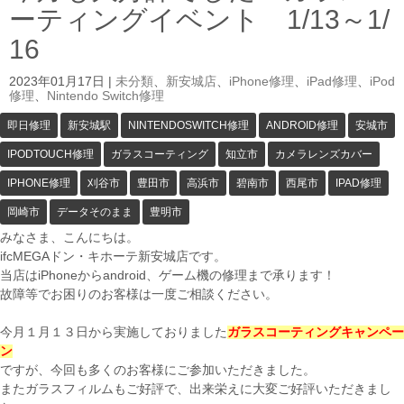
ーティングイベント 1/13～1/
16
2023年01月17日
|
未分類
、
新安城店
、
iPhone修理
、
iPad修理
、
iPod
修理
、
Nintendo Switch修理
即日修理
新安城駅
NINTENDOSWITCH修理
ANDROID修理
安城市
IPODTOUCH修理
ガラスコーティング
知立市
カメラレンズカバー
IPHONE修理
刈谷市
豊田市
高浜市
碧南市
西尾市
IPAD修理
岡崎市
データそのまま
豊明市
みなさま、こんにちは。
ifcMEGAドン・キホーテ新安城店です。
当店はiPhoneからandroid、ゲーム機の修理まで承ります！
故障等でお困りのお客様は一度ご相談ください。
今月１月１３日から実施しておりました
ガラスコーティングキャンペー
ン
ですが、今回も多くのお客様にご参加いただきました。
またガラスフィルムもご好評で、出来栄えに大変ご好評いただきまし