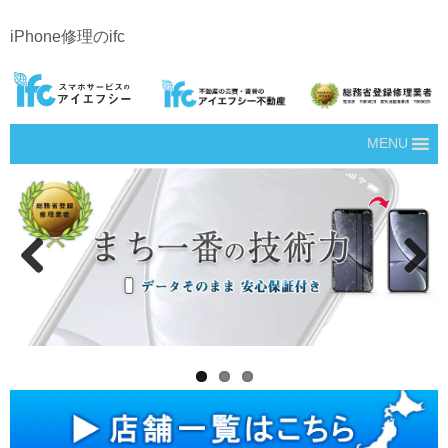
iPhone修理のifc
MENU
Prev
Next
ious