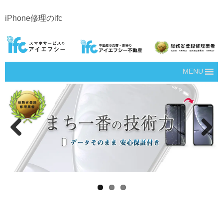
iPhone修理のifc
MENU
Prev
Next
ious