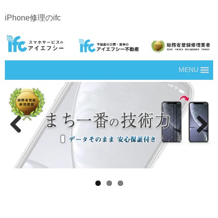
iPhone修理のifc
MENU
Prev
Next
ious