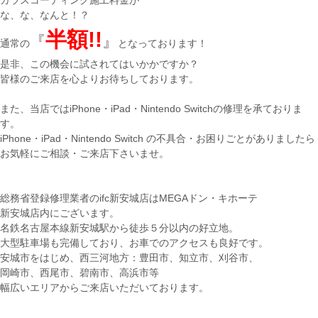
ガラスコーティング施工料金が
な、な、なんと！？
半額!!
『
』
通常の
となっております！
是非、この機会に試されてはいかかですか？
皆様のご来店を心よりお待ちしております。
また、当店ではiPhone・iPad・Nintendo Switchの修理を承ておりま
す。
iPhone・iPad・Nintendo Switch の不具合・お困りごとがありましたら
お気軽にご相談・ご来店下さいませ。
総務省登録修理業者のifc新安城店はMEGAドン・キホーテ
新安城店内にございます。
名鉄名古屋本線新安城駅から徒歩５分以内の好立地。
大型駐車場も完備しており、お車でのアクセスも良好です。
安城市をはじめ、西三河地方：豊田市、知立市、刈谷市、
岡崎市、西尾市、碧南市、高浜市等
幅広いエリアからご来店いただいております。