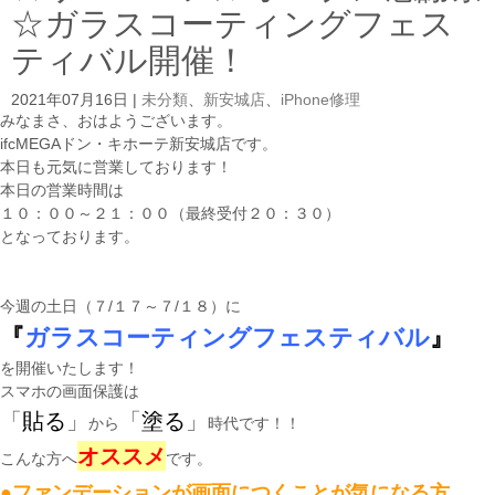
☆ガラスコーティングフェス
ティバル開催！
2021年07月16日
|
未分類
、
新安城店
、
iPhone修理
みなまさ、おはようございます。
ifcMEGAドン・キホーテ新安城店です。
本日も元気に営業しております！
本日の営業時間は
１０：００～２１：００（最終受付２０：３０）
となっております。
今週の土日（７/１７～７/１８）に
『
ガラスコーティングフェスティバル
』
を開催いたします！
スマホの画面保護は
「
貼る
」
「
塗る
」
から
時代です！！
オススメ
こんな方へ
です。
●ファンデーションが画面につくことが気になる方