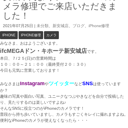
メラ修理でご来店いただきま
した！
2021年07月25日
|
未分類
、
新安城店
、
ブログ
、
iPhone修理
IPHONE
IPHONE修理
カメラ
みなさま、おはようございます。
ifcMEGAドン・キホーテ新安城店
です。
本日、７/２５(日)の営業時間は
１０：００～２１：００（最終受付２０：３０）
今日も元気に営業しております！
Instagram
ツイッター
SNS
みなさまは
や
など
は使っています
か？
趣味の写真や面白い写真、ユニークなつぶやきなどを自分で投稿した
り、見たりするのは楽しいですよね♪
そんなSNSに役立つのがiPhoneのカメラです！
普段から持ち歩いていますし、カメラもすごくキレイに撮れますよね。
便利なiPhoneのカメラが使えなくなったら・・・