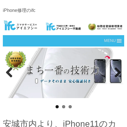
iPhone修理のifc
MENU
Prev
Next
ious
安城市内より、iPhone11のカ