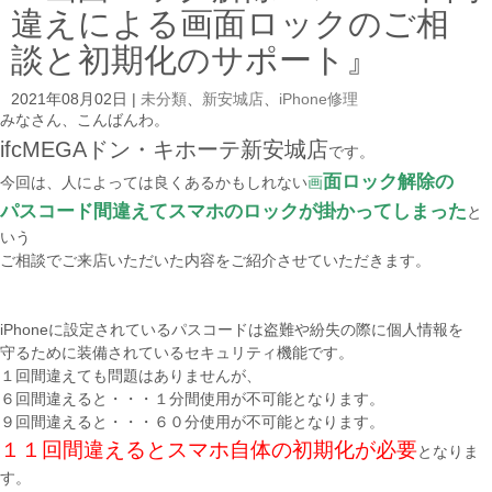
違えによる画面ロックのご相
談と初期化のサポート』
2021年08月02日
|
未分類
、
新安城店
、
iPhone修理
みなさん、こんばんわ。
ifcMEGAドン・キホーテ新安城
店
です。
面ロック解除の
今回は、人によっては良くあるかもしれない
画
パスコード間違えてスマホのロックが掛かってしまった
と
いう
ご相談でご来店いただいた内容をご紹介させていただきます。
iPhoneに設定されているパスコードは盗難や紛失の際に個人情報を
守るために装備されているセキュリティ機能です。
１回間違えても問題はありませんが、
６回間違えると・・・１分間使用が不可能となります。
９回間違えると・・・６０分使用が不可能となります。
１１回間違えるとスマホ自体の初期化が必要
となりま
す。