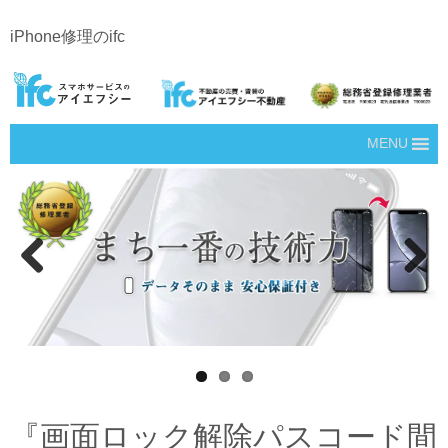
iPhone修理のifc
MENU
Prev
Next
ious
『画面ロック解除パスコード間