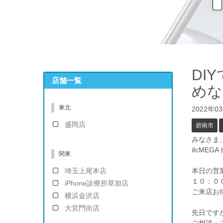
DI
店舗一覧
めな
東北
2022年0
盛岡店
碧南市
みなさま
ifcME
関東
埼玉上尾本店
本日の営
１０：０
iPhone診療所草加店
ご来店お
横浜金沢店
大宮門街店
先日ですが