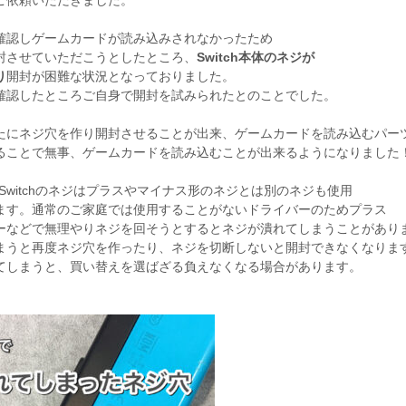
ご依頼いただきました。
確認しゲームカードが読み込みされなかったため
封させていただこうとしたところ、
Switch本体のネジが
り
開封が困難な状況となっておりました。
確認したところご自身で開封を試みられたとのことでした。
たにネジ穴を作り開封させることが出来、ゲームカードを読み込むパー
ることで無事、ゲームカードを読み込むことが出来るようになりました
ndo Switchのネジはプラスやマイナス形のネジとは別のネジも使用
ます。通常のご家庭では使用することがないドライバーのためプラス
ーなどで無理やりネジを回そうとするとネジが潰れてしまうことがあり
まうと再度ネジ穴を作ったり、ネジを切断しないと開封できなくなりま
てしまうと、買い替えを選ばざる負えなくなる場合があります。