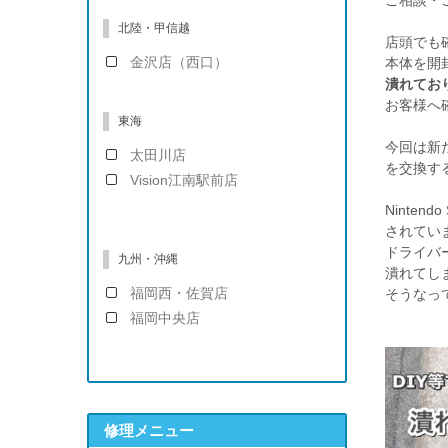
ご相談・
北陸・甲信越
店頭でも
金沢店（西口）
本体を開
潰れてお
お客様へ
東海
今回は新
太田川店
を交換す
Vision江南駅前店
Ninte
されてい
ドライバ
九州・沖縄
潰れてし
福岡西・佐賀店
そうなっ
福岡中央店
修理メニュー