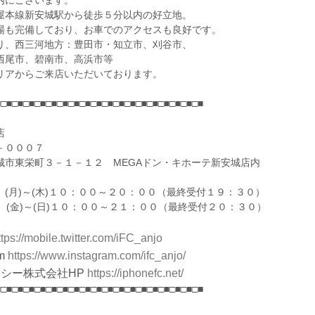
内にございます。
屋本線新安城駅から徒歩５分以内の好立地。
場も完備しており、お車でのアクセスも良好です。
り、西三河地方：豊田市・知立市、刈谷市、
西尾市、碧南市、高浜市等
リアからご来店いただいております。
■□■□■□■□■□■□■□■□■□■□■□■□■□■□■□■□■□■□■
店
－０００７
城市東栄町３－１－１２ MEGAドン・キホーテ新安城店内
 (月)～(木)１０：００～２０：００（最終受付１９：３０）
(日)１０：００～２１：００（最終受付２０：３０）
ttps://mobile.twitter.com/iFC_anjo
m
https://www.instagram.com/ifc_anjo/
シー株式会社HP
https://iphonefc.net/
■□■□■□■□■□■□■□■□■□■□■□■□■□■□■□■□■□■□■