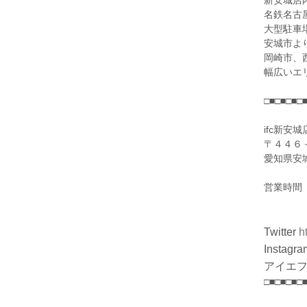
新安城店
名鉄名古
大型駐車
安城市よ
岡崎市、
幅広いエ
□■□■□■□
ifc新安城
〒４４６
愛知県安
営業時間
(金)～
Twitter
h
Instagra
アイエフ
□■□■□■□