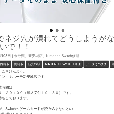
Yでネジ穴が潰れてどうしようが
いで！！
3月03日
|
未分類
、
新安城店
、
Nintendo Switch修理
西尾市
岡崎市
新安城駅
NINTENDO SWITCH 修理
データそのまま
、ごきげんよう。
GAドン・キホーテ新安城店です。
業時間は
０～２０：００（最終受付１９：３０）です。
待ちしております。
、Switchのゲームカードが読み込まないとの