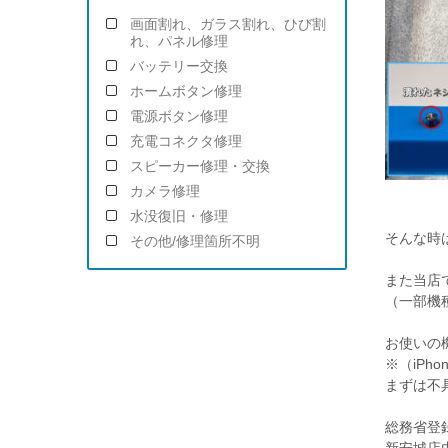
画面割れ、ガラス割れ、ひび割
れ、パネル修理
バッテリー交換
ホームボタン修理
電源ボタン修理
充電コネクタ修理
スピーカー修理・交換
カメラ修理
水没復旧・修理
そんな時
その他/修理箇所不明
また当店では
（一部機
お使いの
※（iP
まずは不
総務省登録