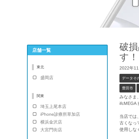
破損
店舗一覧
す！
東北
2022年1
盛岡店
データそ
豊田市
関東
みなさま
ifcME
埼玉上尾本店
iPhone診療所草加店
当店では、
横浜金沢店
古くなっ
使用しな
大宮門街店