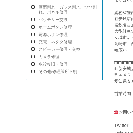
まずは不
画面割れ、ガラス割れ、ひび割
れ、パネル修理
総務省登録
新安城店
バッテリー交換
名鉄名古
ホームボタン修理
大型駐車
電源ボタン修理
安城市よ
充電コネクタ修理
岡崎市、
スピーカー修理・交換
幅広いエ
カメラ修理
□■□■□■□
水没復旧・修理
ifc新安城
その他/修理箇所不明
〒４４６
愛知県安
営業時間
(金)～
お問
Twitter
Instagr