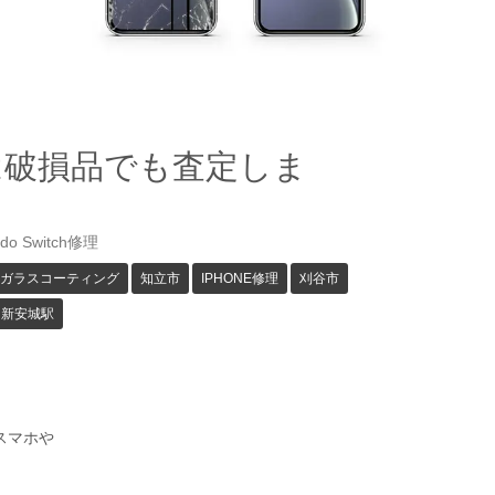
は破損品でも査定しま
ndo Switch修理
ガラスコーティング
知立市
IPHONE修理
刈谷市
新安城駅
。
スマホや