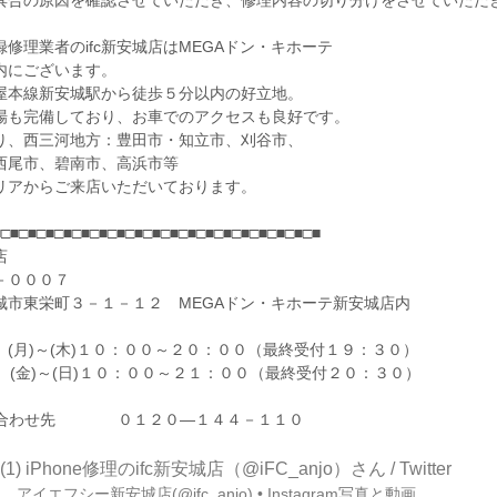
具合の原因を確認させていただき、修理内容の切り分けをさせていただ
修理業者のifc新安城店はMEGAドン・キホーテ
内にございます。
屋本線新安城駅から徒歩５分以内の好立地。
場も完備しており、お車でのアクセスも良好です。
り、西三河地方：豊田市・知立市、刈谷市、
西尾市、碧南市、高浜市等
リアからご来店いただいております。
■□■□■□■□■□■□■□■□■□■□■□■□■□■□■□■□■□■□■
店
－０００７
城市東栄町３－１－１２ MEGAドン・キホーテ新安城店内
 (月)～(木)１０：００～２０：００（最終受付１９：３０）
(日)１０：００～２１：００（最終受付２０：３０）
い合わせ先 ０１２０―１４４－１１０
(1) iPhone修理のifc新安城店（@iFC_anjo）さん / Twitter
am
アイエフシー新安城店(@ifc_anjo) • Instagram写真と動画