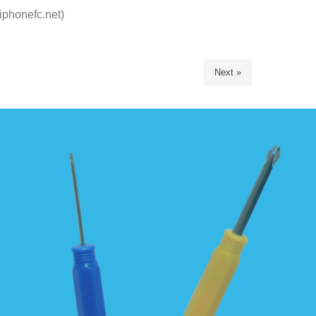
nefc.net)
Next »