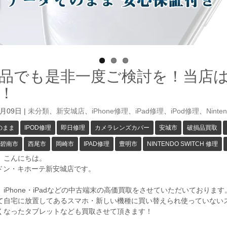
品でも是非一度ご検討を！当店
！
1月09日
|
未分類
、
新安城店
、
iPhone修理
、
iPad修理
、
iPod修理
、
Ninte
のまま
IPOD修理
即日修理
カメラレンズカバー
安城市
破損品買取
碧南市
西尾市
岡崎市
IPAD修理
豊明市
NINTENDO SWITCH 修理
、こんにちは。
GAドン・キホーテ新安城店です。
iPhone・iPadなどの中古端末の高価買取をさせていただいております
て自宅に放置してあるスマホ・新しい機種に買い替えられ使っていない
くなったタブレットなども買取させて頂きます！