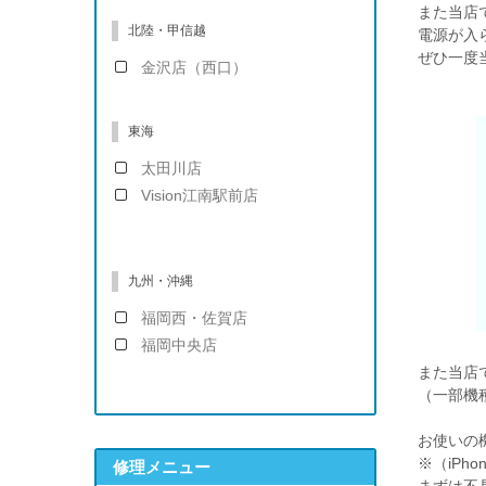
また当店で
北陸・甲信越
電源が入
ぜひ一度
金沢店（西口）
東海
太田川店
Vision江南駅前店
九州・沖縄
福岡西・佐賀店
福岡中央店
また当店では
（一部機
お使いの
※（iP
修理メニュー