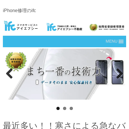
iPhone修理のifc
MENU
Prev
Next
ious
最近多い！！寒さによる急なバ