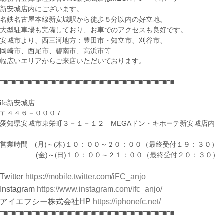
新安城店内にございます。
名鉄名古屋本線新安城駅から徒歩５分以内の好立地。
大型駐車場も完備しており、お車でのアクセスも良好です。
安城市より、西三河地方：豊田市・知立市、刈谷市、
岡崎市、西尾市、碧南市、高浜市等
幅広いエリアからご来店いただいております。
□■□■□■□■□■□■□■□■□■□■□■□■□■□■□■□■□■□■□■□■□■□■
ifc新安城店
〒４４６－０００７
愛知県安城市東栄町３－１－１２ MEGAドン・キホーテ新安城店内
営業時間 (月)～(木)１０：００～２０：００（最終受付１９：３０）
(金)～(日)１０：００～２１：００（最終受付２０：３０）
Twitter
https://mobile.twitter.com/iFC_anjo
Instagram
https://www.instagram.com/ifc_anjo/
アイエフシー株式会社HP
https://iphonefc.net/
□■□■□■□■□■□■□■□■□■□■□■□■□■□■□■□■□■□■□■□■□■□■