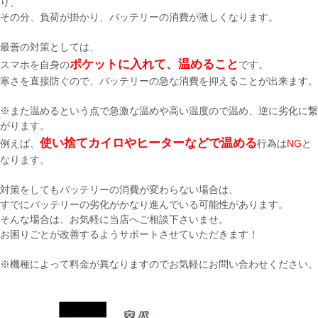
り、
その分、負荷が掛かり、バッテリーの消費が激しくなります。
最善の対策としては、
ポケットに入れて、温めること
スマホを自身の
です。
寒さを直接防ぐので、バッテリーの急な消費を抑えることが出来ます。
※また温めるという点で急激な温めや高い温度ので温め、逆に劣化に繋
がります。
使
い
捨てカイロやヒーター
などで温める
例えば、
行為は
NG
と
なります。
対策をしてもバッテリーの消費が変わらない場合は、
すでにバッテリーの劣化がかなり進んでいる可能性があります。
そんな場合は、お気軽に当店へご相談下さいませ。
お困りごとが改善するようサポートさせていただきます！
※機種によって料金が異なりますのでお気軽にお問い合わせください。