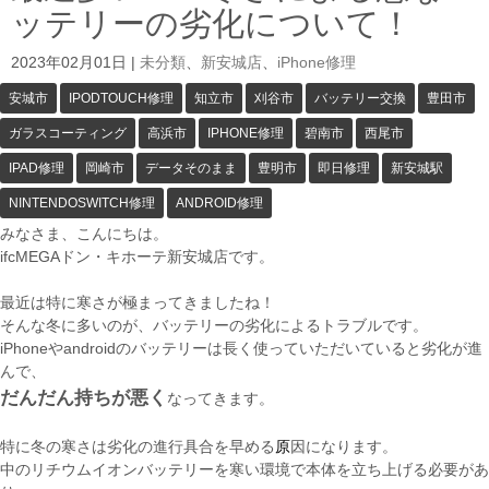
ッテリーの劣化について！
2023年02月01日
|
未分類
、
新安城店
、
iPhone修理
安城市
IPODTOUCH修理
知立市
刈谷市
バッテリー交換
豊田市
ガラスコーティング
高浜市
IPHONE修理
碧南市
西尾市
IPAD修理
岡崎市
データそのまま
豊明市
即日修理
新安城駅
NINTENDOSWITCH修理
ANDROID修理
みなさま、こんにちは。
ifcMEGAドン・キホーテ新安城店です。
最近は特に寒さが極まってきましたね！
そんな冬に多いのが、バッテリーの劣化によるトラブルです。
iPhoneやandroidのバッテリーは長く使っていただいていると劣化が進
んで、
だんだん持ちが悪く
なってきます。
特に冬の寒さは劣化の進行具合を早める
原
因になります。
中のリチウムイオンバッテリーを寒い環境で本体を立ち上げる必要があ