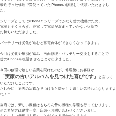
最近行った修理で昔使っていたiPhoneの修理をご依頼いただきまし
た。
シリーズとしてはiPhone５シリーズでかなり昔の機種のため、
電源も全く入らず、充電して電源が溜まっていかない状態で
お持ちいただきました。
バッテリーは劣化が進むと蓄電自体ができなくなってきます。
今回は劣化や破損が進み、画面修理・バッテリー交換をすることで
昔のiPhoneを復活させることが出来ました。
今回の修理で嬉しい言葉を聞けたのが、修理後にお客様が
「実家の古いアルバムを見つけた喜びです」
と言って
いただけたことです。
たしかに、過去の写真な見つけると懐かしく嬉しい気持ちになりますよ
ね！？
当店では、新しい機種はもちろん昔の機種の修理も行っております。
※ご希望方は是非一度、店頭へお問い合わせくださいませ。
さらに古い機種でも直すことができる場合があります。