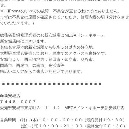
せ。
※（iPhoneのすべての故障・不具合が直せるわけではありません。
まずは不具合の原因を確認させていただき、修理内容の切り分けをさせ
ていただきます。）
総務省登録修理業者のifc新安城店はMEGAドン・キホーテ
新安城店内にございます。
名鉄名古屋本線新安城駅から徒歩５分以内の好立地。
大型駐車場も完備しており、お車でのアクセスも良好です。
安城市より、西三河地方：豊田市・知立市、刈谷市、
岡崎市、西尾市、碧南市、高浜市等
幅広いエリアからご来店いただいております。
□■□■□■□■□■□■□■□■□■□■□■□■□■□■□■□■□■□■□■□■□■□■
ifc新安城店
〒４４６－０００７
愛知県安城市東栄町３－１－１２ MEGAドン・キホーテ新安城店内
営業時間 (月)～(木)１０：００～２０：００（最終受付１９：３０）
(金)～(日)１０：００～２１：００（最終受付２０：３０）