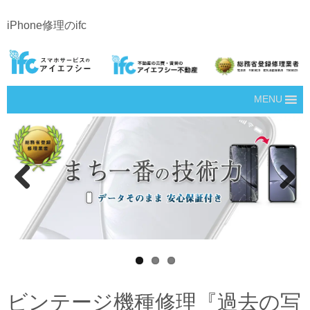
iPhone修理のifc
MENU
Prev
Next
ious
ビンテージ機種修理『過去の写