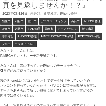
真を見返しませんか！？』
2023年03月26日
|
未分類
、
新安城店
、
iPhone修理
知立市
刈谷市
豊田市
ガラスコーティング
高浜市
IPHONE修理
碧南市
西尾市
IPAD修理
岡崎市
データそのまま
新安城駅
即日修理
ANDROID修理
NINTENDOSWITCH修理
IPODTOUCH修理
安城市
ガラスフィルム
みなさま、こんにちは。
ifcMEGAドン・キホーテ新安城店です。
みなさんは、昔に使っていたiPhoneのデータを今でも
引き継がれて使っていますか？
昔のiPhoneはパソコンを利用してデータ移行をしていたため
パソコンを持っていなかったり、パソコンに苦手意識がある方は
データをあきらめて新しい機種に変えてしまっていた方が私の
周りでは多くいました。
しかし、写真や音楽などのデータって大切な思い出ですよね！？