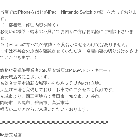
当店ではiPhoneをはじめiPad・Nintendo Switch の修理を承っておりま
す。
（一部機種・修理内容を除く）
お使いの機器・端末の不具合でお困りの方はお気軽にご相談下さいま
せ。
※（iPhoneのすべての故障・不具合が直せるわけではありません。
まずは不具合の原因を確認させていただき、修理内容の切り分けをさせ
ていただきます。）
総務省登録修理業者のifc新安城店はMEGAドン・キホーテ
新安城店内にございます。
名鉄名古屋本線新安城駅から徒歩５分以内の好立地。
大型駐車場も完備しており、お車でのアクセスも良好です。
安城市より、西三河地方：豊田市・知立市、刈谷市、
岡崎市、西尾市、碧南市、高浜市等
幅広いエリアからご来店いただいております。
□■□■□■□■□■□■□■□■□■□■□■□■□■□■□■□■□■□■□■□■□■□■
ifc新安城店