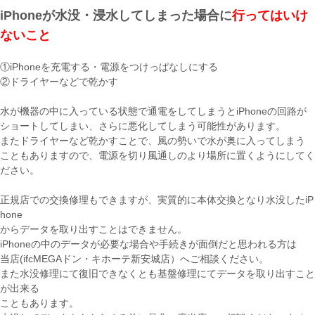
iPhoneが水没・浸水してしまった場合に
行ってはいけ
ないこと
①iPhoneを充電する・電源をつけっぱなしにする
②ドライヤーなどで乾かす
水が機器の中に入っている状態で通電をしてしまうとiPhoneの回路が
ショートしてしまい、さらに悪化してしまう可能性があります。
またドライヤーなど乾かすことで、風の勢いで水が奥に入ってしまう
こともありますので、電源を切り風通しのより場所に置くようにしてく
ださい。
正規店での交換修理もできますが、実質的に本体交換となり水没したiP
hone
からデータを取り出すことはできません。
iPhoneの中のデータが必要な場合や手続きが面倒だと思われる方は
当店(ifcMEGAドン・キホーテ新安城店）へご相談ください。
また水没修理にて復旧できなくとも基盤修理にてデータを取り出すこと
が出来る
こともあります。