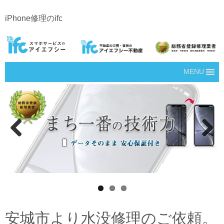
iPhone修理のifc
MENU
Prev
Next
ious
安城市より水没修理のご依頼。