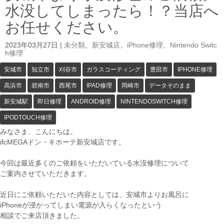
水没してしまったら！？当店へ
お任せください。
2023年03月27日
|
未分類
、
新安城店
、
iPhone修理
、
Nintendo Switc
h修理
安城市
知立市
刈谷市
ガラスコーティング
豊田市
IPHONE修理
高浜市
碧南市
西尾市
IPAD修理
岡崎市
データそのまま
新安城駅
即日修理
ANDROID修理
NINTENDOSWITCH修理
IPODTOUCH修理
みなさま、こんにちは。
ifcMEGAドン・キホーテ新安城店です。
今回は最近多くのご依頼をいただいている水没修理について
ご案内させていただきます。
近日にご依頼いただいた内容としては、安城市よりお風呂に
iPhoneが浸かってしまい電源が入らくなったという
相談でご来店頂きました。