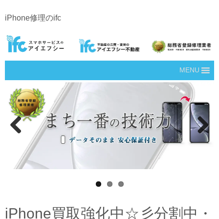
iPhone修理のifc
MENU
Prev
Next
ious
iPhone買取強化中☆彡分割中・