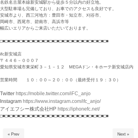
名鉄名古屋本線新安城駅から徒歩５分以内の好立地。
大型駐車場も完備しており、お車でのアクセスも良好です。
安城市より、西三河地方：豊田市・知立市、刈谷市、
岡崎市、西尾市、碧南市、高浜市等
幅広いエリアからご来店いただいております。
□■□■□■□■□■□■□■□■□■□■□■□■□■□■□■□■□■□■□■□■□■□■
ifc新安城店
〒４４６－０００７
愛知県安城市東栄町３－１－１２ MEGAドン・キホーテ新安城店内
営業時間 １０：００～２０：００（最終受付１９：３０）
Twitter
https://mobile.twitter.com/iFC_anjo
Instagram
https://www.instagram.com/ifc_anjo/
アイエフシー株式会社HP
https://iphonefc.net/
□■□■□■□■□■□■□■□■□■□■□■□■□■□■□■□■□■□■□■□■□■□■
« Prev
Next »