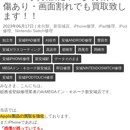
傷あり・画面割れでも買取致し
ます！！
2023年06月17日
|
未分類
、
新安城店
、
iPhone修理
、
iPad修理
、
iPod
修理
、
Nintendo Switch修理
知立市
安城IPAD修理
刈谷市
安城ANDROID修理
豊田市
安城ガラスコーティング
高浜市
碧南市
西尾市
岡崎市
安城IPHONE修理
新安城駅
データそのまま
MEGAドン・キホーテ新安城店
即日修理
安城NINTENDOSWITCH修理
安城市
安城IPODTOUCH修理
みなさま、こんにちは。
総務省登録修理業者のifcMEGAドン・キホーテ新安城店です。
当店では、
Apple製品の買取を強化
しております。
またiPhoneであれば、
『
残債が残っていても
』