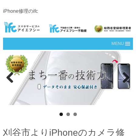
iPhone修理のifc
MENU
Prev
Next
ious
刈谷市よりiPhoneのカメラ修