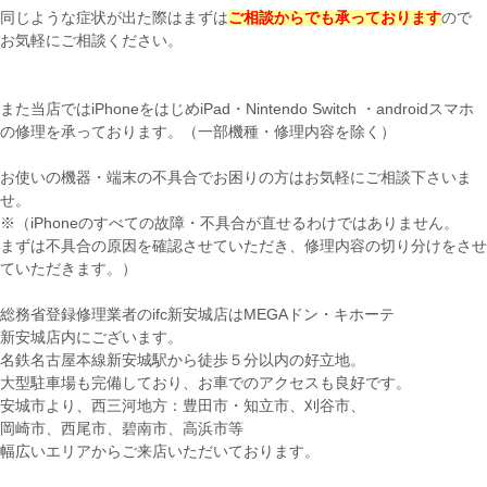
同じような症状が出た際はまずは
ご相談からでも承っております
ので
お気軽にご相談ください。
また当店ではiPhoneをはじめiPad・Nintendo Switch ・androidスマホ
の修理を承っております。（一部機種・修理内容を除く）
お使いの機器・端末の不具合でお困りの方はお気軽にご相談下さいま
せ。
※（iPhoneのすべての故障・不具合が直せるわけではありません。
まずは不具合の原因を確認させていただき、修理内容の切り分けをさせ
ていただきます。）
総務省登録修理業者のifc新安城店はMEGAドン・キホーテ
新安城店内にございます。
名鉄名古屋本線新安城駅から徒歩５分以内の好立地。
大型駐車場も完備しており、お車でのアクセスも良好です。
安城市より、西三河地方：豊田市・知立市、刈谷市、
岡崎市、西尾市、碧南市、高浜市等
幅広いエリアからご来店いただいております。