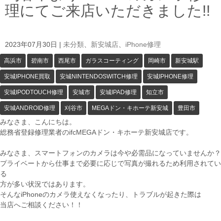
理にてご来店いただきました!!
2023年07月30日
|
未分類
、
新安城店
、
iPhone修理
高浜市
碧南市
西尾市
ガラスコーティング
岡崎市
新安城駅
安城IPHONE買取
安城NINTENDOSWITCH修理
安城IPHONE修理
安城IPODTOUCH修理
安城市
安城IPAD修理
知立市
安城ANDROID修理
刈谷市
MEGAドン・キホーテ新安城
豊田市
みなさま、こんにちは。
総務省登録修理業者のifcMEGAドン・キホーテ新安城店です。
みなさま、スマートフォンのカメラは今や必需品になっていませんか？
プライベートから仕事まで必要に応じで写真が撮れるため利用されてい
る
方が多い状況ではあります。
そんなiPhoneのカメラ使えなくなったり、トラブルが起きた際は
当店へご相談ください！！