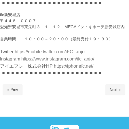
□■□■□■□■□■□■□■□■□■□■□■□■□■□■□■□■□■□■□■□■□■□■
ifc新安城店
〒４４６－０００７
愛知県安城市東栄町３－１－１２ MEGAドン・キホーテ新安城店内
営業時間 １０：００～２０：００（最終受付１９：３０）
Twitter
https://mobile.twitter.com/iFC_anjo
Instagram
https://www.instagram.com/ifc_anjo/
アイエフシー株式会社HP
https://iphonefc.net/
□■□■□■□■□■□■□■□■□■□■□■□■□■□■□■□■□■□■□■□■□■□■
« Prev
Next »