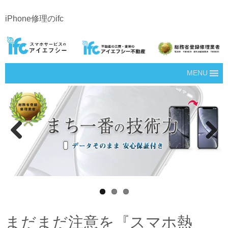
iPhone修理のifc
MENU
Prev
Next
ious
まだまだ注意を『スマホ熱