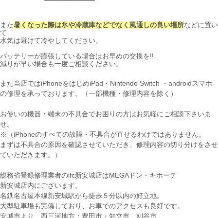
また
暑くなった際は氷や冷蔵庫などでなく風通しの良い場所
などに置い
て
水気は避けて冷やしてください。
バッテリーが膨張している場合はお早めの交換を‼︎
減りが早い場合も一度ご相談ください。
また当店ではiPhoneをはじめiPad・Nintendo Switch ・androidスマホ
の修理を承っております。（一部機種・修理内容を除く）
お使いの機器・端末の不具合でお困りの方はお気軽にご相談下さいま
せ。
※（iPhoneのすべての故障・不具合が直せるわけではありません。
まずは不具合の原因を確認させていただき、修理内容の切り分けをさせ
ていただきます。）
総務省登録修理業者のifc新安城店はMEGAドン・キホーテ
新安城店内にございます。
名鉄名古屋本線新安城駅から徒歩５分以内の好立地。
大型駐車場も完備しており、お車でのアクセスも良好です。
安城市より、西三河地方：豊田市・知立市、刈谷市、