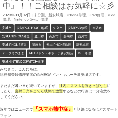
中』！！ご相談はお気軽に☆彡
2023年09月02日
|
未分類
、
新安城店
、
iPhone修理
、
iPad修理
、
iPod
修理
、
Nintendo Switch修理
安城市
安城IPODTOUCH修理
知立市
安城IPAD修理
刈谷市
安城ANDROID修理
豊田市
高浜市
碧南市
西尾市
安城IPHONE買取
岡崎市
安城IPHONE修理
新安城駅
データそのまま
MEGAドン・キホーテ新安城店
即日修理
安城NINTENDOSWITCH修理
みなさま、こんにちは。
総務省登録修理業者のifcMEGAドン・キホーテ新安城店です。
まだまだ暑い日が続いていますが、
社内にスマホを置きっぱなし
に
したり、
直射日光を当てた状態で放置
するなどの行為は十分注意を
してください。
『スマホ熱中症』
近年ではニュースで
と話題になるほどスマート
フォン