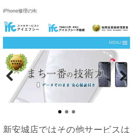
iPhone修理のifc
MENU
Prev
Next
ious
新安城店ではその他サービスは