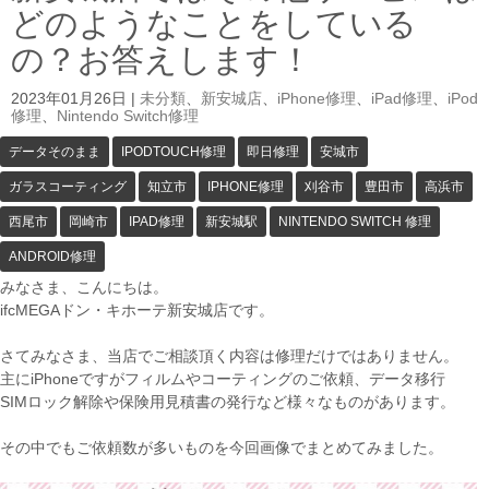
どのようなことをしている
の？お答えします！
2023年01月26日
|
未分類
、
新安城店
、
iPhone修理
、
iPad修理
、
iPod
修理
、
Nintendo Switch修理
データそのまま
IPODTOUCH修理
即日修理
安城市
ガラスコーティング
知立市
IPHONE修理
刈谷市
豊田市
高浜市
西尾市
岡崎市
IPAD修理
新安城駅
NINTENDO SWITCH 修理
ANDROID修理
みなさま、こんにちは。
ifcMEGAドン・キホーテ新安城店です。
さてみなさま、当店でご相談頂く内容は修理だけではありません。
主にiPhoneですがフィルムやコーティングのご依頼、データ移行
SIMロック解除や保険用見積書の発行など様々なものがあります。
その中でもご依頼数が多いものを今回画像でまとめてみました。