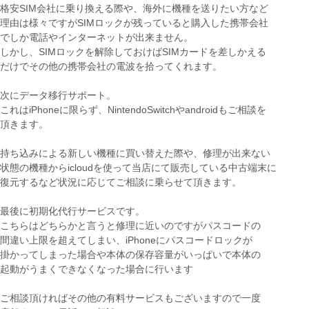
格安SIM会社に乗り換える際や、海外に機種を送りたい方など
理由は様々ですがSIMロックが残っていると購入した携帯会社
でしか電話やインターネットが出来ません。
しかし、SIMロックを解除しておけばSIMカードを差しかえる
だけでその他の携帯会社の電波を拾ってくれます。
次にデータ移行サポート。
これはiPhoneに限らず、NintendoSwitchやandroidもご相談を
頂きます。
持ち込みによる新しい機種に買い替えた際や、修理が出来ない
状態の機種からicloudを使って当店にて販売している中古端末に
復元するなど状況に応じてご相談に乗らせて頂きます。
最後に初期化代行サービスです。
こちらはどちらかと言うと修理に近いのですがパスコードの
間違い上限を超えてしまい、iPhoneにパスコードロックが
掛かってしまった場合や本体の保存容量がいっぱいで本体の
起動がうまくできなくなった場合に行います
ご相談頂ければその他の有料サービスもございますので一度