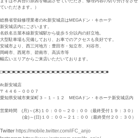
まずは不具合の原因を確認させていただき、修理内容の切り分けをさせ
ていただきます。）
総務省登録修理業者のifc新安城店はMEGAドン・キホーテ
新安城店内にございます。
名鉄名古屋本線新安城駅から徒歩５分以内の好立地。
大型駐車場も完備しており、お車でのアクセスも良好です。
安城市より、西三河地方：豊田市・知立市、刈谷市、
岡崎市、西尾市、碧南市、高浜市等
幅広いエリアからご来店いただいております。
□■□■□■□■□■□■□■□■□■□■□■□■□■□■□■□■□■□■□■□■□■□■
ifc新安城店
〒４４６－０００７
愛知県安城市東栄町３－１－１２ MEGAドン・キホーテ新安城店内
営業時間 (月)～(木)１０：００～２０：００（最終受付１９：３０）
(金)～(日)１０：００～２１：００（最終受付２０：３０）
Twitter
https://mobile.twitter.com/iFC_anjo