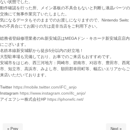
ない状態でした。
動作確認を行った所、メイン基板の不具合もないと判断し液晶パーツの
交換にて無事作業完了いたしました。
気になるデータもそのままでのお渡しになりますので、Nintendo Switc
hの不具合にてお困りの方は是非当店をご利用下さい。
総務省登録修理業者のifc新安城店はMEGAドン・キホーテ新安城店店内
にございます。
名鉄本線新安城駅から徒歩5分以内の好立地！
大型駐車場も完備しており、お車でのご来店もおすすめです。
安城市をはじめ、西三河地方：岡崎市、碧南市、刈谷市、豊田市、西尾
市、知立市、高浜市、みよし市、額田郡幸田町等、幅広いエリアからご
来店いただいております。
Twitter
https://mobile.twitter.com/iFC_anjo
Instagram
https://www.instagram.com/ifc_anjo/
アイエフシー株式会社HP
https://iphonefc.net/
« Prev
Next »