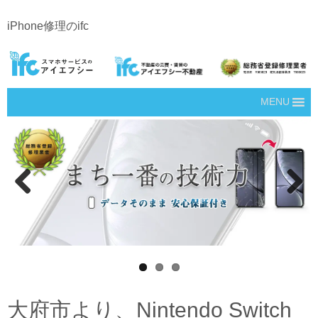
iPhone修理のifc
MENU
Prev
Next
ious
大府市より、Nintendo Switch