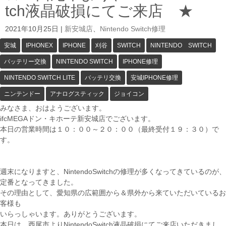
tch液晶破損にてご来店 ★
2021年10月25日
|
新安城店
、
Nintendo Switch修理
安城
IPHONEX
IPHONE
刈谷
SWITCH
NINTENDO SWITCH
バッテリー交換
NINTENDO SWITCH
IPHONE修理
NINTENDO SWITCH LITE
バッテリ交換
安城IPHONE修理
ニンテンドー
アナログスティック
ジョイコン
みなさま、おはようございます。
ifcMEGAドン・キホーテ新安城店でございます。
本日の営業時間は１０：００～２０：００（最終受付１９：３０）で
す。
週末になりますと、NintendoSwitchの修理が多くなってきているのが、
定番となってきました。
その理由として、愛知県の広範囲から＆県外から来ていただいているお
客様も
いらっしゃいます。ありがとうございます。
本日は、西尾市よりNintendoSwitch液晶破損にてご来店いただきまし