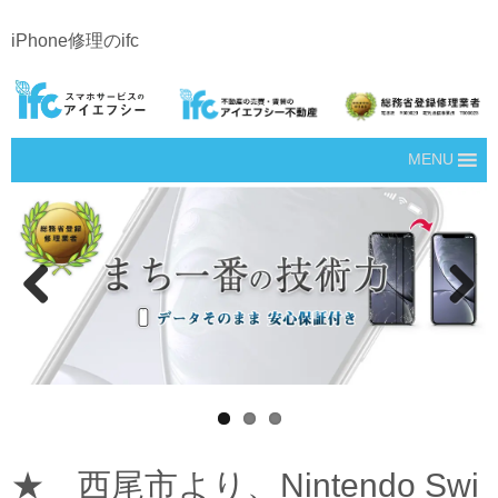
iPhone修理のifc
MENU
Prev
Next
ious
★ 西尾市より、Nintendo Swi