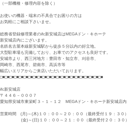
（一部機種・修理内容を除く）
お使いの機器・端末の不具合でお困りの方は
お気軽にご相談下さいませ。
総務省登録修理業者のifc新安城店はMEGAドン・キホーテ
新安城店内にございます。
名鉄名古屋本線新安城駅から徒歩５分以内の好立地。
大型駐車場も完備しており、お車でのアクセスも良好です。
安城市より、西三河地方：豊田市・知立市、刈谷市、
岡崎市、西尾市、碧南市、高浜市等
幅広いエリアからご来店いただいております。
□■□■□■□■□■□■□■□■□■□■□■□■□■□■□■□■□■□■□■□■□■□■
ifc新安城店
〒４４６－０００７
愛知県安城市東栄町３－１－１２ MEGAドン・キホーテ新安城店内
営業時間 (月)～(木)１０：００～２０：００（最終受付１９：３０）
(金)～(日)１０：００～２１：００（最終受付２０：３０）