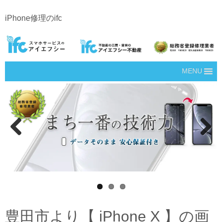
iPhone修理のifc
MENU
Prev
Next
ious
豊田市より【 iPhone X 】の画