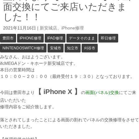
面交換にてご来店いただきま
した！！
2021年11月16日
|
新安城店
、
iPhone修理
豊田市
IPHONE修理
IPAD修理
データそのまま
即日修理
NINTENDOSWITCH修理
安城市
知立市
刈谷市
みなさん、おはようございます。
ifcMEGAドン・キホーテ新安城店です。
本日の営業時間は
１０：００～２０：００（最終受付１９：３０）となっております。
【 iPhone X 】
今回は豊田市より
の
画面(パネル)交換
にてご来
店いただいた
修理内容をご紹介致します。
落とされてしまったことによる画面の割れでパネルの交換修理をさせて
いただきました。