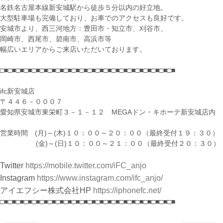
名鉄名古屋本線新安城駅から徒歩５分以内の好立地。
大型駐車場も完備しており、お車でのアクセスも良好です。
安城市より、西三河地方：豊田市・知立市、刈谷市、
岡崎市、西尾市、碧南市、高浜市等
幅広いエリアからご来店いただいております。
□■□■□■□■□■□■□■□■□■□■□■□■□■□■□■□■□■□■□■□■□■□■
ifc新安城店
〒４４６－０００７
愛知県安城市東栄町３－１－１２ MEGAドン・キホーテ新安城店内
営業時間 (月)～(木)１０：００～２０：００（最終受付１９：３０）
(金)～(日)１０：００～２１：００（最終受付２０：３０）
Twitter
https://mobile.twitter.com/iFC_anjo
Instagram
https://www.instagram.com/ifc_anjo/
アイエフシー株式会社HP
https://iphonefc.net/
□■□■□■□■□■□■□■□■□■□■□■□■□■□■□■□■□■□■□■□■□■□■