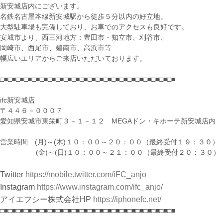
新安城店内にございます。
名鉄名古屋本線新安城駅から徒歩５分以内の好立地。
大型駐車場も完備しており、お車でのアクセスも良好です。
安城市より、西三河地方：豊田市・知立市、刈谷市、
岡崎市、西尾市、碧南市、高浜市等
幅広いエリアからご来店いただいております。
□■□■□■□■□■□■□■□■□■□■□■□■□■□■□■□■□■□■□■□■□■□■
ifc新安城店
〒４４６－０００７
愛知県安城市東栄町３－１－１２ MEGAドン・キホーテ新安城店内
営業時間 (月)～(木)１０：００～２０：００（最終受付１９：３０）
(金)～(日)１０：００～２１：００（最終受付２０：３０）
Twitter
https://mobile.twitter.com/iFC_anjo
Instagram
https://www.instagram.com/ifc_anjo/
アイエフシー株式会社HP
https://iphonefc.net/
□■□■□■□■□■□■□■□■□■□■□■□■□■□■□■□■□■□■□■□■□■□■