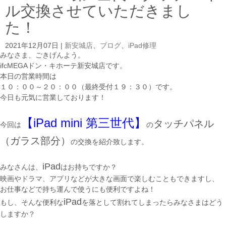
ル交換させていただきまし
た！
2021年12月07日
|
新安城店
、
ブログ
、
iPad修理
みなさま、ごきげんよう。
ifcMEGAドン・キホーテ新安城店です。
本日の営業時間は
１０：００～２０：００（最終受付１９：３０）です。
今日も元気に営業しております！
【iPad mini 第三世代】
タッチパネル
今回は
の
（ガラス部分）
の交換を紹介致します。
iPad
みなさんは、
はお持ちですか？
映画やドラマ、アプリなどが大きな画面で楽しむこともできますし、
お仕事などで持ち運んで使うにも便利ですよね！
iPad
もし、そんな便利な
を落として割れてしまったらみなさまはどう
しますか？