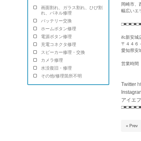
岡崎市、
画面割れ、ガラス割れ、ひび割
幅広いエ
れ、パネル修理
バッテリー交換
□■□■□■□
ホームボタン修理
電源ボタン修理
ifc新安城
〒４４６
充電コネクタ修理
愛知県安
スピーカー修理・交換
カメラ修理
営業時間
水没復旧・修理
(金)～
その他/修理箇所不明
Twitter
h
Instagra
アイエフ
□■□■□■□
« Prev