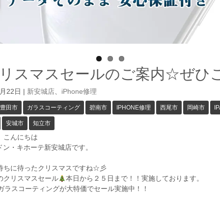
リスマスセールのご案内☆ぜひ
2月22日
|
新安城店
、
iPhone修理
豊田市
ガラスコーティング
碧南市
IPHONE修理
西尾市
岡崎市
I
安城市
知立市
、こんにちは
GAドン・キホーテ新安城店です。
待ちに待ったクリスマスですね☆彡
のクリスマスセール
本日から２５日まで！！実施しております。
eやガラスコーティングが大特価でセール実施中！！