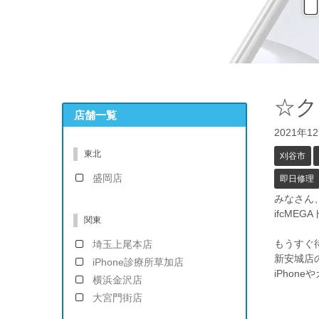
☆ク
店舗一覧
2021年1
東北
刈谷市
盛岡店
即日修理
みなさん
ifcME
関東
もうすぐ
埼玉上尾本店
新安城店
iPhone診療所草加店
iPhon
横浜金沢店
大宮門街店