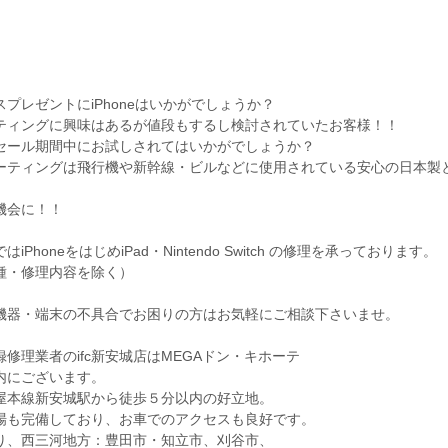
プレゼントにiPhoneはいかがでしょうか？
ティングに興味はあるが値段もするし検討されていたお客様！！
セール期間中にお試しされてはいかがでしょうか？
ーティングは飛行機や新幹線・ビルなどに使用されている安心の日本製
。
機会に！！
iPhoneをはじめiPad・Nintendo Switch の修理を承っております。
種・修理内容を除く）
機器・端末の不具合でお困りの方はお気軽にご相談下さいませ。
修理業者のifc新安城店はMEGAドン・キホーテ
内にございます。
屋本線新安城駅から徒歩５分以内の好立地。
場も完備しており、お車でのアクセスも良好です。
り、西三河地方：豊田市・知立市、刈谷市、