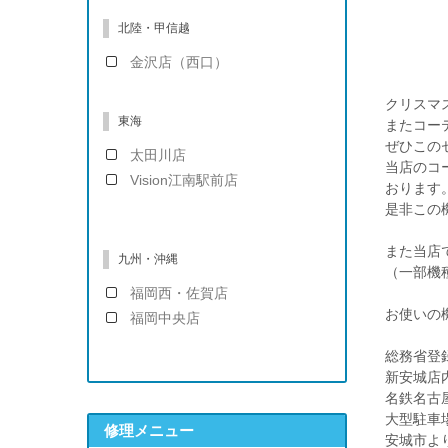
北陸・甲信越
金沢店（西口）
クリスマス
東海
またコー
ぜひこの
太田川店
当店のコ
Vision江南駅前店
おります
是非この
また当店では
九州・沖縄
（一部機
福岡西・佐賀店
お使いの
福岡中央店
総務省登録
新安城店
名鉄名古
大型駐車
修理メニュー
安城市よ