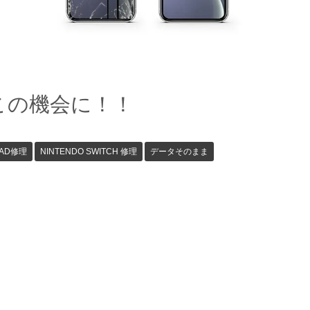
この機会に！！
PAD修理
NINTENDO SWITCH 修理
データそのまま