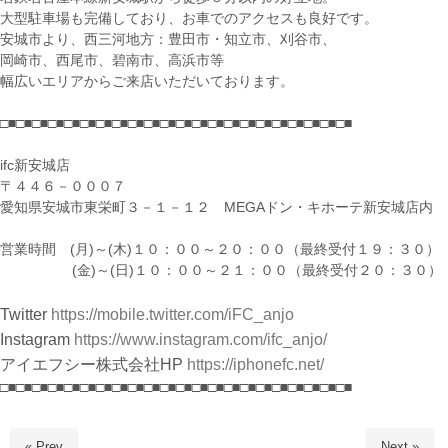
大型駐車場も完備しており、お車でのアクセスも良好です。
安城市より、西三河地方：豊田市・知立市、刈谷市、
岡崎市、西尾市、碧南市、高浜市等
幅広いエリアからご来店いただいております。
□■□■□■□■□■□■□■□■□■□■□■□■□■□■□■□■□■□■□■□■□■□■
ifc新安城店
〒４４６－０００７
愛知県安城市東栄町３－１－１２ MEGAドン・キホーテ新安城店内
営業時間 (月)～(木)１０：００～２０：００（最終受付１９：３０）
(金)～(日)１０：００～２１：００（最終受付２０：３０）
Twitter
https://mobile.twitter.com/iFC_anjo
Instagram
https://www.instagram.com/ifc_anjo/
アイエフシー株式会社HP
https://iphonefc.net/
□■□■□■□■□■□■□■□■□■□■□■□■□■□■□■□■□■□■□■□■□■□■
« Prev
Next »