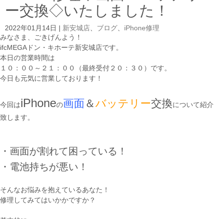
ー交換◇いたしました！
2022年01月14日
|
新安城店
、
ブログ
、
iPhone修理
みなさま、ごきげんよう！
ifcMEGAドン・キホーテ新安城店です。
本日の営業時間は
１０：００～２１：００（最終受付２０：３０）です。
今日も元気に営業しております！
iPhone
画面
＆
バッテリー
交換
今回は
の
について紹介
致します。
・画面が割れて困っている！
・電池持ちが悪い！
そんなお悩みを抱えているあなた！
修理してみてはいかかですか？