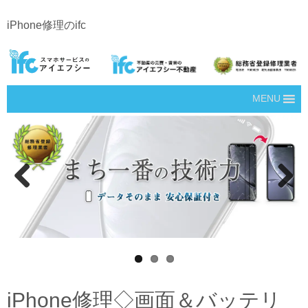
iPhone修理のifc
MENU
Prev
Next
ious
iPhone修理◇画面＆バッテリ