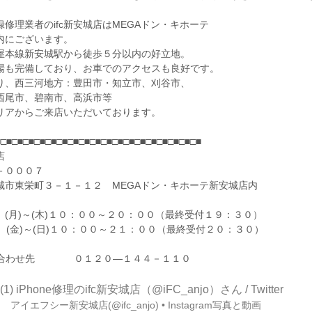
修理業者のifc新安城店はMEGAドン・キホーテ
内にございます。
屋本線新安城駅から徒歩５分以内の好立地。
場も完備しており、お車でのアクセスも良好です。
り、西三河地方：豊田市・知立市、刈谷市、
西尾市、碧南市、高浜市等
リアからご来店いただいております。
■□■□■□■□■□■□■□■□■□■□■□■□■□■□■□■□■□■□■
店
－０００７
城市東栄町３－１－１２ MEGAドン・キホーテ新安城店内
 (月)～(木)１０：００～２０：００（最終受付１９：３０）
(日)１０：００～２１：００（最終受付２０：３０）
い合わせ先 ０１２０―１４４－１１０
(1) iPhone修理のifc新安城店（@iFC_anjo）さん / Twitter
am
アイエフシー新安城店(@ifc_anjo) • Instagram写真と動画