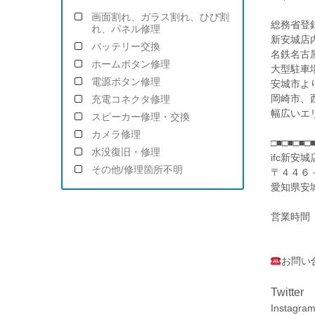
画面割れ、ガラス割れ、ひび割
総務省登録
れ、パネル修理
新安城店
バッテリー交換
名鉄名古
ホームボタン修理
大型駐車
電源ボタン修理
安城市よ
岡崎市、
充電コネクタ修理
幅広いエ
スピーカー修理・交換
カメラ修理
□■□■□■□
水没復旧・修理
ifc新安城
その他/修理箇所不明
〒４４６
愛知県安
営業時間
(金)～
お問
Twitter
Instagr