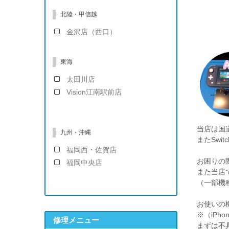
北陸・甲信越
金沢店（西口）
東海
太田川店
Vision江南駅前店
当店は国
九州・沖縄
またSwit
福岡西・佐賀店
お困りの
福岡中央店
また当店では
（一部機
お使いの
※（iP
修理メニュー
まずは不