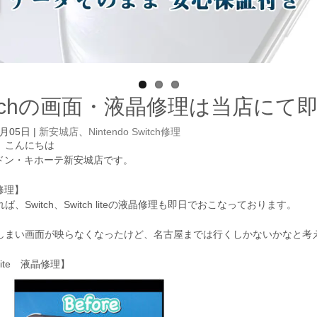
itchの画面・液晶修理は当店にて
8月05日
|
新安城店
、
Nintendo Switch修理
、こんにちは
GAドン・キホーテ新安城店です。
h修理】
ば、Switch、Switch liteの液晶修理も即日でおこなっております。
しまい画面が映らなくなったけど、名古屋までは行くしかないかなと考
hLite 液晶修理】