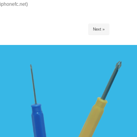
nefc.net)
Next »