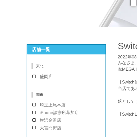
Sw
店舗一覧
2022年0
みなさま
東北
ifcME
盛岡店
【Switc
当店であれ
関東
落として
埼玉上尾本店
iPhone診療所草加店
【Switc
横浜金沢店
大宮門街店