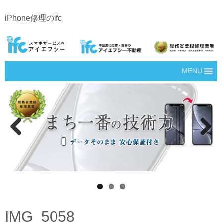
iPhone修理のifc
MENU
Prev
Next
ious
IMG_5058