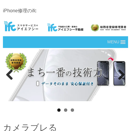
iPhone修理のifc
MENU
Prev
Next
ious
カメラブレる