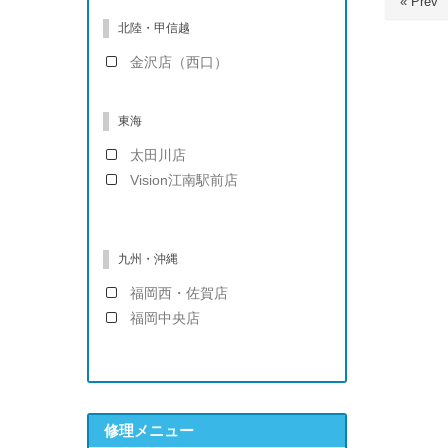
« Prev
北陸・甲信越
金沢店（西口）
東海
太田川店
Vision江南駅前店
九州・沖縄
福岡西・佐賀店
福岡中央店
修理メニュー