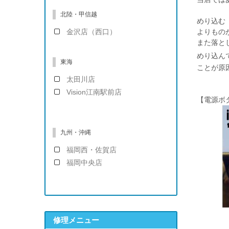
北陸・甲信越
めり込む
金沢店（西口）
よりもの
また落と
めり込ん
東海
ことが原
太田川店
Vision江南駅前店
【電源ボ
九州・沖縄
福岡西・佐賀店
福岡中央店
修理メニュー