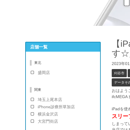
【i
店舗一覧
す☆
東北
2023年0
盛岡店
刈谷市
データそ
関東
おはよう
ifcME
埼玉上尾本店
iPhone診療所草加店
iPadを
横浜金沢店
スリー
大宮門街店
しまって
当店では