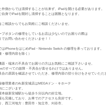
と外側からでは清掃することが出来ず、iPadを開ける必要があります。
ご自身でiPadを開封し清掃することは困難となります。
はご相談からでもお気軽にご相談くださいませ。
ープボタンの修理をしているお店は少ないのでお困りの際は
までお問い合わせくださいませ！！
iPhoneをはじめiPad・Nintendo Switch の修理を承っております。
種・修理内容を除く）
機器・端末の不具合でお困りの方はお気軽にご相談下さいませ。
honeのすべての故障・不具合が直せるわけではありません。
具合の原因を確認させていただき、修理内容の切り分けをさせていただ
修理業者のifc新安城店はMEGAドン・キホーテ
内にございます。
屋本線新安城駅から徒歩５分以内の好立地。
場も完備しており、お車でのアクセスも良好です。
り、西三河地方：豊田市・知立市、刈谷市、