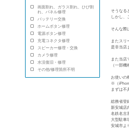
画面割れ、ガラス割れ、ひび割
そうなる
れ、パネル修理
しかし、
バッテリー交換
ホームボタン修理
そんな際
電源ボタン修理
充電コネクタ修理
またスリ
是非当店
スピーカー修理・交換
カメラ修理
また当店では
水没復旧・修理
（一部機
その他/修理箇所不明
お使いの
※（iP
まずは不
総務省登録
新安城店
名鉄名古
大型駐車
安城市よ