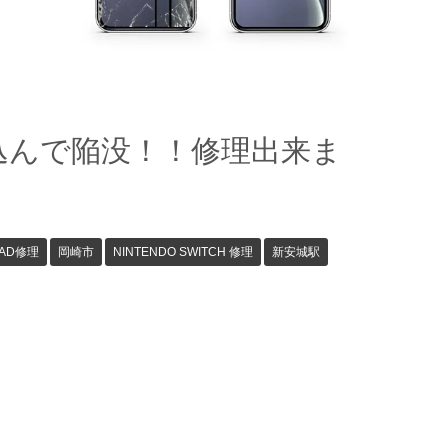
り込んで陥没！！修理出来ま
PAD修理
岡崎市
NINTENDO SWITCH 修理
新安城駅