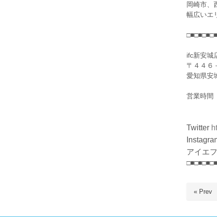
岡崎市、
幅広いエ
□■□■□■□
ifc新安城
〒４４６
愛知県安
営業時間
(金)～
Twitter
h
Instagra
アイエフ
□■□■□■□
« Prev