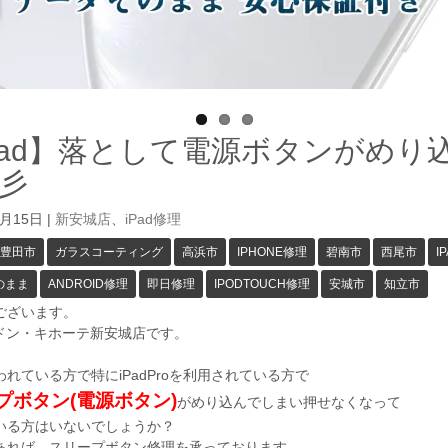
Pad】落として電源ボタンがめ
彡
1月15日
|
新安城店
、
iPad修理
豊田市
ガラスコーティング
高浜市
IPHONE修理
碧南市
西尾市
I
のまま
ANDROID修理
即日修理
IPODTOUCH修理
安城市
知立市
ございます。
GAドン・キホーテ新安城店です。
使われている方で特にiPadProを利用されている方で
プボタン(電源ボタン)
がめり込んでしまい押せなくなって
いる方はいないでしょうか？
あれば、スリープボタン修理を承っております。