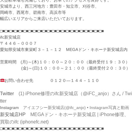
大型駐車場も完備しており、お車でのアクセスも良好です。
安城市より、西三河地方：豊田市・知立市、刈谷市、
岡崎市、西尾市、碧南市、高浜市等
幅広いエリアからご来店いただいております。
□■□■□■□■□■□■□■□■□■□■□■□■□■□■□■□■□■□■□■□■□■□■
ifc新安城店
〒４４６－０００７
愛知県安城市東栄町３－１－１２ MEGAドン・キホーテ新安城店内
営業時間 (月)～(木)１０：００～２０：００（最終受付１９：３０）
(金)～(日)１０：００～２１：００（最終受付２０：３０）
お問い合わせ先 ０１２０―１４４－１１０
Twitter
(1) iPhone修理のifc新安城店（@iFC_anjo）さん / Twi
tter
Instagram
アイエフシー新安城店(@ifc_anjo) • Instagram写真と動画
新安城店HP
MEGAドン・キホーテ新安城店 | iPhone修理、
買取のifc (iphonefc.net)
□■□■□■□■□■□■□■□■□■□■□■□■□■□■□■□■□■□■□■□■□■□■