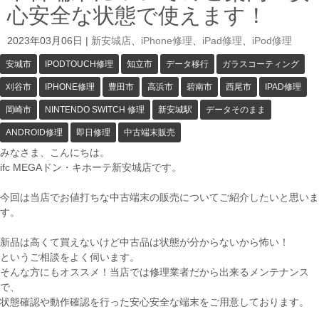
心安全な状態で使えます！
2023年03月06日
|
新安城店
、
iPhone修理
、
iPad修理
、
iPod修理
安城市
IPODTOUCH修理
知立市
データ移行
ガラスコーティング
刈谷市
IPHONE修理
豊田市
高浜市
碧南市
西尾市
IPAD修理
岡崎市
NINTENDO SWITCH 修理
新安城駅
データそのまま
ANDROID修理
即日修理
中古端末販売
みなさま、こんにちは。
ifc MEGAドン・キホーテ新安城店です。
今回は当店でお値打ちな中古端末の販売についてご紹介したいと思いま
す。
新品は高くて買えないけど中古品は状態が分からないから怖い！
というご相談をよく伺います。
そんな方にもオススメ！当店では修理業者だから出来るメンテナンス
で、
状態確認や動作確認を行った安心安全な端末をご用意しております。