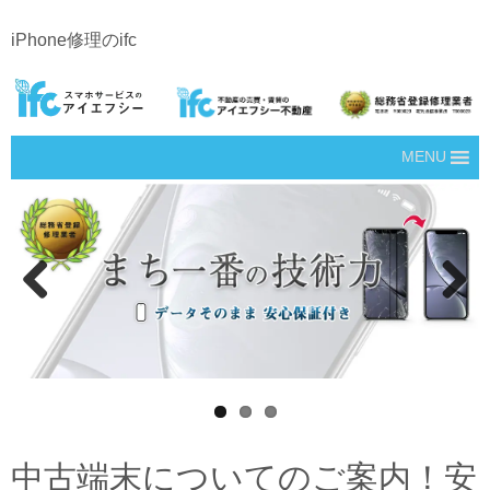
iPhone修理のifc
MENU
Prev
Next
ious
中古端末についてのご案内！安