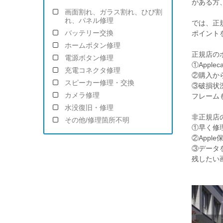
がある方
画面割れ、ガラス割れ、ひび割
れ、パネル修理
では、正
バッテリー交換
ポイント
ホームボタン修理
正規店の
電源ボタン修理
①Apple
充電コネクタ修理
②購入か
スピーカー修理・交換
③破損状
カメラ修理
フレーム
水没復旧・修理
非正規店
その他/修理箇所不明
①早く修
②App
③データ
残したい