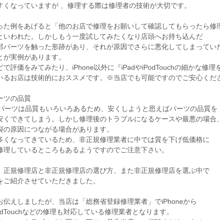
すくなっていますが 、修理する際は修理者の技術が大切です。
った例をあげると「他のお店で修理をお願いして確認してもらったら修
といわれた。しかしもう一度試してみたくなり店頭へお持ち込んだ
部パーツを触った形跡があり、それが原因でさらに悪化してしまってい
とが実例があります。
で評価をみてみたり、iPhone以外に『iPadやiPodTouchの細かな修理
いるお店は技術的におススメです。※当店でも可能ですのでご安心くだ
ーツの品質
neのパーツは品質もいろいろあるため、安くしようと思えばパーツの品質を
安くできてしまう。しかし修理後のトラブルになるケースや最悪の場合
裂の原因につながる場合があります。
多くなってきているため、非正規修理業者に中では質を下げ低価格に
修理しているところもあるようですのでご注意下さい。
、正規修理店と非正規修理店の選び方、また非正規修理店を選ぶ中で
をご紹介させていただきました。
お伝えしましたが、当店は「総務省登録修理業者」でiPhoneから
iPodTouchなどの修理も対応している修理業者となります。