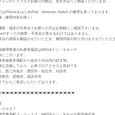
フォンのトラブルでお困りの際は、是非当店へご相談くださいませ。
iPhoneをはじめiPad・Nintendo Switch の修理を承っております。
種・修理内容を除く）
機器・端末の不具合でお困りの方はお気軽にご相談下さいませ。
honeのすべての故障・不具合が直せるわけではありません。
具合の原因を確認させていただき、修理内容の切り分けをさせていただ
修理業者のifc新安城店はMEGAドン・キホーテ
内にございます。
屋本線新安城駅から徒歩５分以内の好立地。
場も完備しており、お車でのアクセスも良好です。
り、西三河地方：豊田市・知立市、刈谷市、
西尾市、碧南市、高浜市等
リアからご来店いただいております。
■□■□■□■□■□■□■□■□■□■□■□■□■□■□■□■□■□■□■
店
－０００７
城市東栄町３－１－１２ MEGAドン・キホーテ新安城店内