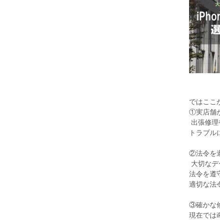
ではここ
①実店舗
出張修理
トラブル
②法令を
大切なデー
法令を遵
適切な法
③確かな
現在では