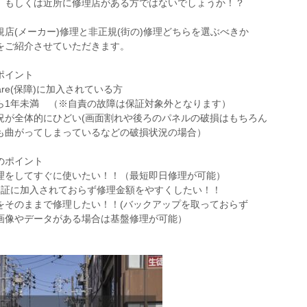
、もしくは近所に修理店がある方ではないでしょうか！？
規店(メーカー)修理と非正規(街の)修理どちらを選ぶべきか
をご紹介させていただきます。
ポイント
care(保障)に加入されている方
ら1年未満 （※自責の故障は保証対象外となります）
況が全体的にひどい(画面割れや後ろのパネルの破損はもちろん
も曲がってしまっているなどの破損状況の場合）
のポイント
理をしてすぐに使いたい！！（最短即日修理が可能）
le保証に加入されておらず修理金額をやすくしたい！！
をそのままで修理したい！！(バックアップを取っておらず
画像やデータがある場合は基盤修理が可能）