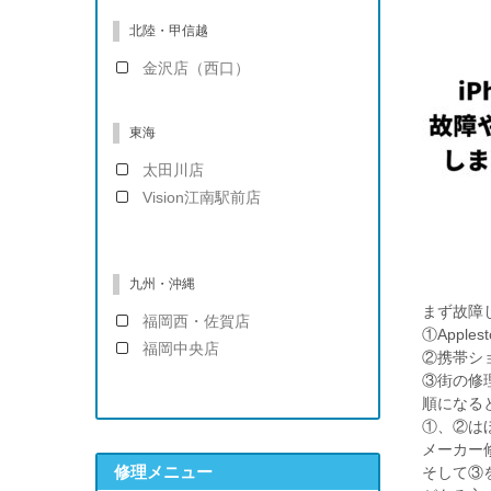
北陸・甲信越
金沢店（西口）
東海
太田川店
Vision江南駅前店
九州・沖縄
まず故障
福岡西・佐賀店
①Apple
福岡中央店
②携帯シ
③街の修
順になる
①、②は
メーカー
修理メニュー
そして③