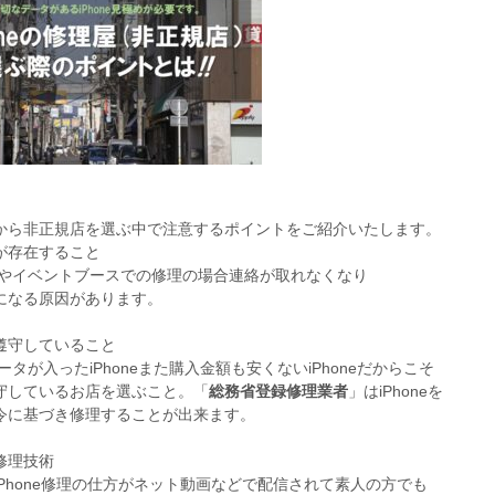
から非正規店を選ぶ中で注意するポイントをご紹介いたします。
が存在すること
やイベントブースでの修理の場合連絡が取れなくなり
になる原因があります。
遵守していること
タが入ったiPhoneまた購入金額も安くないiPhoneだからこそ
守しているお店を選ぶこと。「
総務省登録修理業者
」はiPhoneを
令に基づき修理することが出来ます。
修理技術
iPhone修理の仕方がネット動画などで配信されて素人の方でも