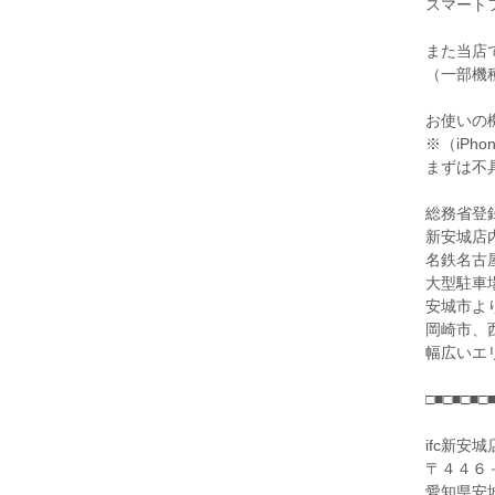
スマート
また当店では
（一部機
お使いの
※（iP
まずは不
総務省登録
新安城店
名鉄名古
大型駐車
安城市よ
岡崎市、
幅広いエ
□■□■□■□
ifc新安城
〒４４６
愛知県安