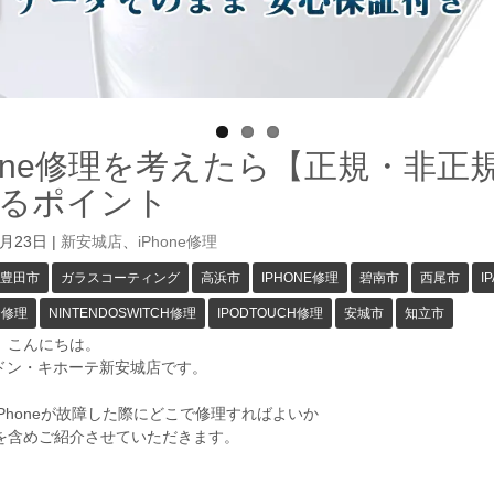
hone修理を考えたら【正規・非
るポイント
3月23日
|
新安城店
、
iPhone修理
豊田市
ガラスコーティング
高浜市
IPHONE修理
碧南市
西尾市
I
D修理
NINTENDOSWITCH修理
IPODTOUCH修理
安城市
知立市
、こんにちは。
GAドン・キホーテ新安城店です。
Phoneが故障した際にどこで修理すればよいか
を含めご紹介させていただきます。