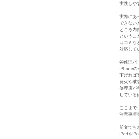
実践しや
実際にあ
できない
ところ内
というこ
口コミなど
対応して
④修理パ
iPho
下げれば
発火や破
修理店が
している
ここまで
注意事項
前文でも
iPadや