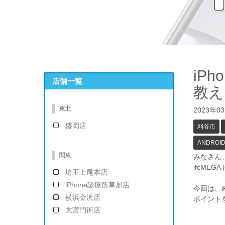
iP
店舗一覧
教え
東北
2023年0
盛岡店
刈谷市
ANDROI
関東
みなさん
ifcME
埼玉上尾本店
iPhone診療所草加店
今回は、i
横浜金沢店
ポイント
大宮門街店