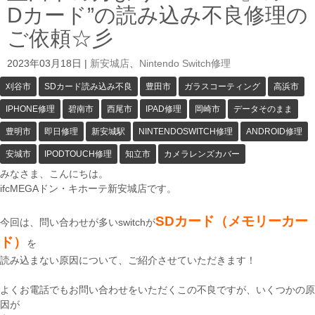
Dカード”の読み込み不良修理の
ご依頼☆彡
2023年03月18日
|
新安城店
、
Nintendo Switch修理
刈谷市
SDカード読み込み不良
豊田市
ガラスコーティング
高浜市
IPHONE修理
碧南市
西尾市
IPAD修理
岡崎市
データそのまま
豊明市
即日修理
新安城駅
NINTENDOSWITCH修理
ANDROID修理
安城市
IPODTOUCH修理
知立市
カメラレンズカバー
みなさま、こんにちは。
ifcMEGAドン・キホーテ新安城店です。
SDカード（メモリーカー
今回は、問い合わせが多いswitchが
ド）
を
読み込まない原因について、ご紹介させていただきます！
よくお電話でもお問い合わせをいただくこの不良ですが、いくつかの原
因が