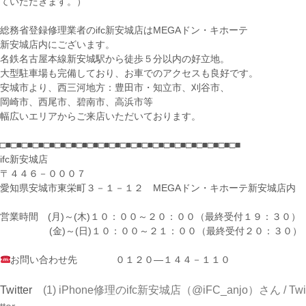
ていただきます。）
総務省登録修理業者のifc新安城店はMEGAドン・キホーテ
新安城店内にございます。
名鉄名古屋本線新安城駅から徒歩５分以内の好立地。
大型駐車場も完備しており、お車でのアクセスも良好です。
安城市より、西三河地方：豊田市・知立市、刈谷市、
岡崎市、西尾市、碧南市、高浜市等
幅広いエリアからご来店いただいております。
□■□■□■□■□■□■□■□■□■□■□■□■□■□■□■□■□■□■□■□■□■□■
ifc新安城店
〒４４６－０００７
愛知県安城市東栄町３－１－１２ MEGAドン・キホーテ新安城店内
営業時間 (月)～(木)１０：００～２０：００（最終受付１９：３０）
(金)～(日)１０：００～２１：００（最終受付２０：３０）
お問い合わせ先 ０１２０―１４４－１１０
Twitter
(1) iPhone修理のifc新安城店（@iFC_anjo）さん / Twi