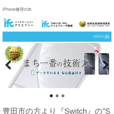
iPhone修理のifc
MENU
Prev
Next
ious
豊田市の方より『Switch』の”S