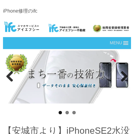
iPhone修理のifc
MENU
Prev
Next
ious
【安城市より】iPhoneSE2水没