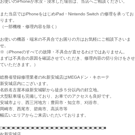
お使いのiPhoneが水没・浸水した場合は、当店へご相談ください。
また当店ではiPhoneをはじめiPad・Nintendo Switch の修理を承ってお
ります。
（一部機種・修理内容を除く）
お使いの機器・端末の不具合でお困りの方はお気軽にご相談下さいま
せ。
※（iPhoneのすべての故障・不具合が直せるわけではありません。
まずは不具合の原因を確認させていただき、修理内容の切り分けをさせ
ていただきます。）
総務省登録修理業者のifc新安城店はMEGAドン・キホーテ
新安城店内にございます。
名鉄名古屋本線新安城駅から徒歩５分以内の好立地。
大型駐車場も完備しており、お車でのアクセスも良好です。
安城市より、西三河地方：豊田市・知立市、刈谷市、
岡崎市、西尾市、碧南市、高浜市等
幅広いエリアからご来店いただいております。
□■□■□■□■□■□■□■□■□■□■□■□■□■□■□■□■□■□■□■□■□■□■
ifc新安城店