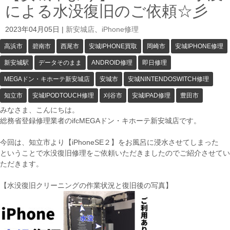
による水没復旧のご依頼☆彡
2023年04月05日
|
新安城店
、
iPhone修理
高浜市
碧南市
西尾市
安城IPHONE買取
岡崎市
安城IPHONE修理
新安城駅
データそのまま
ANDROID修理
即日修理
MEGAドン・キホーテ新安城店
安城市
安城NINTENDOSWITCH修理
知立市
安城IPODTOUCH修理
刈谷市
安城IPAD修理
豊田市
みなさま、こんにちは。
総務省登録修理業者のifcMEGAドン・キホーテ新安城店です。
今回は、知立市より【iPhoneSE２】をお風呂に浸水させてしまった
ということで水没復旧修理をご依頼いただきましたのでご紹介させてい
ただきます。
【水没復旧クリーニングの作業状況と復旧後の写真】