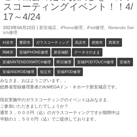
スコーティングイベント！！4/
17～4/24
2023年04月22日
|
新安城店
、
iPhone修理
、
iPad修理
、
Nintendo Swi
tch修理
刈谷市
豊田市
ガラスコーティング
高浜市
碧南市
西尾市
岡崎市
安城IPHONE修理
新安城駅
データそのまま
安城NINTENDOSWITCH修理
即日修理
安城IPODTOUCH修理
安城市
安城ANDROID修理
知立市
安城IPOD修理
みなさま、おはようございます。。
総務省登録修理業者のifcMEGAドン・キホーテ新安城店です。
現在実施中のガラスコーティングのイベントはみなさま、
ご参加いただきましたでしょうか？
通常３，０００円（込）のガラスコーティングですが期間中は
半額の１，５００円（込）でご提供しております。