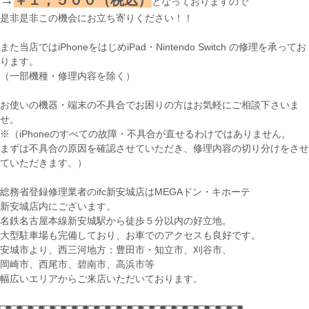
となっておりますので
是非是非この機会にお立ち寄りください！！
また当店ではiPhoneをはじめiPad・Nintendo Switch の修理を承ってお
ります。
（一部機種・修理内容を除く）
お使いの機器・端末の不具合でお困りの方はお気軽にご相談下さいま
せ。
※（iPhoneのすべての故障・不具合が直せるわけではありません。
まずは不具合の原因を確認させていただき、修理内容の切り分けをさせ
ていただきます。）
総務省登録修理業者のifc新安城店はMEGAドン・キホーテ
新安城店内にございます。
名鉄名古屋本線新安城駅から徒歩５分以内の好立地。
大型駐車場も完備しており、お車でのアクセスも良好です。
安城市より、西三河地方：豊田市・知立市、刈谷市、
岡崎市、西尾市、碧南市、高浜市等
幅広いエリアからご来店いただいております。
□■□■□■□■□■□■□■□■□■□■□■□■□■□■□■□■□■□■□■□■□■□■