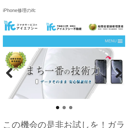
iPhone修理のifc
MENU
Prev
Next
ious
この機会の是非お試しを！ガラ