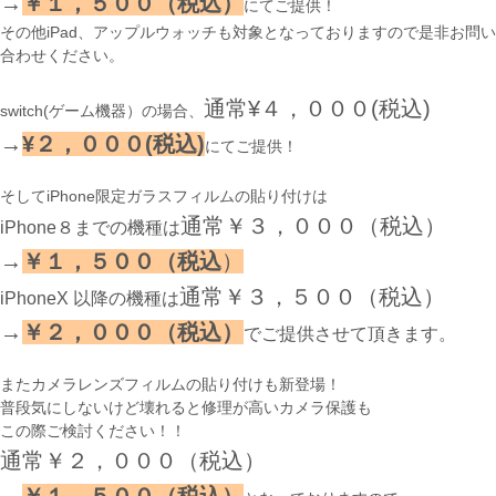
→
￥１，５００（税込）
にてご提供！
その他iPad、アップルウォッチも対象となっておりますので是非お問い
合わせください。
通常¥４，０００(税込)
switch(ゲーム機器）の場合、
→
¥２，０００(税込)
にてご提供！
そしてiPhone限定ガラスフィルムの貼り付けは
通常￥３，０００（税込）
iPhone８までの機種は
→
￥１，５００（税込
）
通常￥３，５００（税込）
iPhoneX 以降の機種は
→
￥２，０００（税込）
でご提供させて頂きます。
またカメラレンズフィルムの貼り付けも新登場！
普段気にしないけど壊れると修理が高いカメラ保護も
この際ご検討ください！！
通常￥２，０００（税込）
→
￥１，５００（税込）