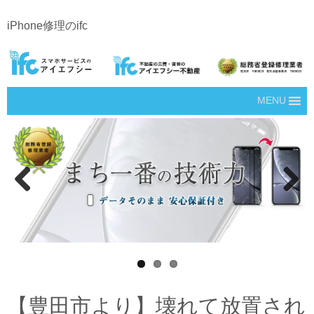
iPhone修理のifc
MENU
Prev
Next
ious
【豊田市より】壊れて放置され