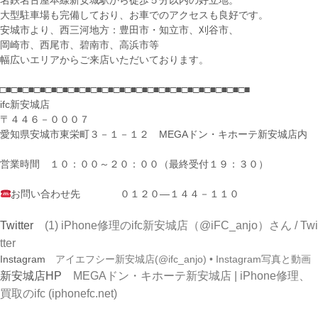
名鉄名古屋本線新安城駅から徒歩５分以内の好立地。
大型駐車場も完備しており、お車でのアクセスも良好です。
安城市より、西三河地方：豊田市・知立市、刈谷市、
岡崎市、西尾市、碧南市、高浜市等
幅広いエリアからご来店いただいております。
□■□■□■□■□■□■□■□■□■□■□■□■□■□■□■□■□■□■□■□■□■□■
ifc新安城店
〒４４６－０００７
愛知県安城市東栄町３－１－１２ MEGAドン・キホーテ新安城店内
営業時間 １０：００～２０：００（最終受付１９：３０）
お問い合わせ先 ０１２０―１４４－１１０
Twitter
(1) iPhone修理のifc新安城店（@iFC_anjo）さん / Twi
tter
Instagram
アイエフシー新安城店(@ifc_anjo) • Instagram写真と動画
新安城店HP
MEGAドン・キホーテ新安城店 | iPhone修理、
買取のifc (iphonefc.net)