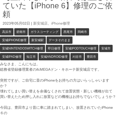
ていた【iPhone 6】修理のご依
頼
2023年05月02日
|
新安城店
、
iPhone修理
高浜市
碧南市
ガラスコーティング
西尾市
岡崎市
安城IPHONE修理
新安城駅
データそのまま
安城NINTENDOSWITCH修理
即日修理
安城IPODTOUCH修理
安城市
安城IPAD修理
知立市
安城ANDROID修理
刈谷市
豊田市
みなさま、こんにちは。
総務省登録修理業者のifcMEGAドン・キホーテ新安城店です。
突然ですが、ご自宅に昔のiPhoneをお持ちの方はいらっしゃいます
か？
壊れてしまい買い替えを余儀なくされて放置状態・新しい機種が出て
買い替えたため押し入れに放置などの機種はお持ちでないでしょうか？
今回は、豊田市より昔に車に踏まれてしまい、放置されていたiPhone
６の