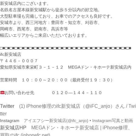
新安城店内にございます。
名鉄名古屋本線新安城駅から徒歩５分以内の好立地。
大型駐車場も完備しており、お車でのアクセスも良好です。
安城市より、西三河地方：豊田市・知立市、刈谷市、
岡崎市、西尾市、碧南市、高浜市等
幅広いエリアからご来店いただいております。
□■□■□■□■□■□■□■□■□■□■□■□■□■□■□■□■□■□■□■□■□■□■□■□■□■□■□■
ifc新安城店
〒４４６－０００７
愛知県安城市東栄町３－１－１２ MEGAドン・キホーテ新安城店内
営業時間 １０：００～２０：００（最終受付１９：３０）
お問い合わせ先 ０１２０―１４４－１１０
Twitter
(1) iPhone修理のifc新安城店（@iFC_anjo）さん / Twi
tter
Instagram
アイエフシー新安城店(@ifc_anjo) • Instagram写真と動画
新安城店HP
MEGAドン・キホーテ新安城店 | iPhone修理、
買取のifc (iphonefc.net)