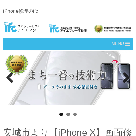
iPhone修理のifc
MENU
Prev
Next
ious
安城市より【iPhone X】画面修