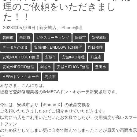
理のご依頼をいただきまし
た！！
2023年05月09日
|
新安城店
、
iPhone修理
碧南市
西尾市
ガラスコーティング
岡崎市
新安城駅
データそのまま
安城NINTENDOSWITCH修理
即日修理
安城IPODTOUCH修理
安城市
安城IPAD修理
知立市
安城ANDROID修理
刈谷市
安城市IPHONE修理
豊田市
MEGAドン・キホーテ
高浜市
みなさま、こんにちは。
総務省登録修理業者のifcMEGAドン・キホーテ新安城店です。
今回は、安城市より【iPhone X】の液晶交換を
ご依頼いただきましたのでご紹介させていただきます。
以前に当店をご利用いただいたお客様でしたが、使用頻度が高いスマー
トフォン
のため落としてしまい更に自身で踏んでしまったことが原因で画面表示
に