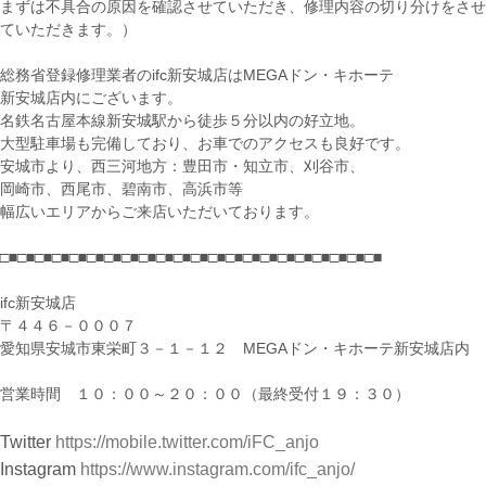
まずは不具合の原因を確認させていただき、修理内容の切り分けをさせ
ていただきます。）
総務省登録修理業者のifc新安城店はMEGAドン・キホーテ
新安城店内にございます。
名鉄名古屋本線新安城駅から徒歩５分以内の好立地。
大型駐車場も完備しており、お車でのアクセスも良好です。
安城市より、西三河地方：豊田市・知立市、刈谷市、
岡崎市、西尾市、碧南市、高浜市等
幅広いエリアからご来店いただいております。
□■□■□■□■□■□■□■□■□■□■□■□■□■□■□■□■□■□■□■□■□■□■
ifc新安城店
〒４４６－０００７
愛知県安城市東栄町３－１－１２ MEGAドン・キホーテ新安城店内
営業時間 １０：００～２０：００（最終受付１９：３０）
Twitter
https://mobile.twitter.com/iFC_anjo
Instagram
https://www.instagram.com/ifc_anjo/