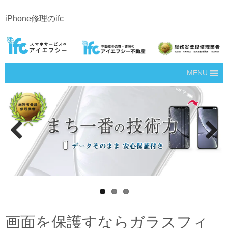
iPhone修理のifc
MENU
Prev
Next
ious
画面を保護すならガラスフィ