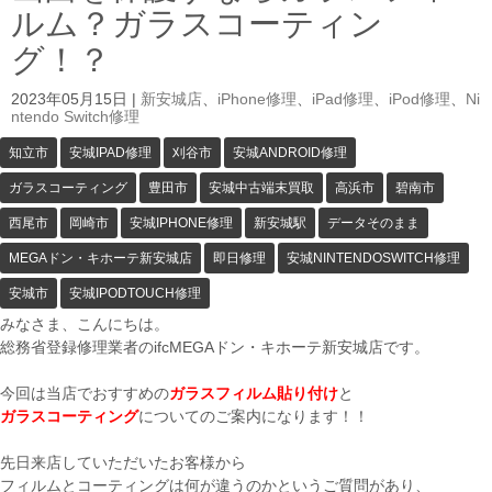
ルム？ガラスコーティン
グ！？
2023年05月15日
|
新安城店
、
iPhone修理
、
iPad修理
、
iPod修理
、
Ni
ntendo Switch修理
知立市
安城IPAD修理
刈谷市
安城ANDROID修理
ガラスコーティング
豊田市
安城中古端末買取
高浜市
碧南市
西尾市
岡崎市
安城IPHONE修理
新安城駅
データそのまま
MEGAドン・キホーテ新安城店
即日修理
安城NINTENDOSWITCH修理
安城市
安城IPODTOUCH修理
みなさま、こんにちは。
総務省登録修理業者のifcMEGAドン・キホーテ新安城店です。
今回は当店でおすすめの
ガラスフィルム貼り付け
と
ガラスコーティング
についてのご案内になります！！
先日来店していただいたお客様から
フィルムとコーティングは何が違うのかというご質問があり、