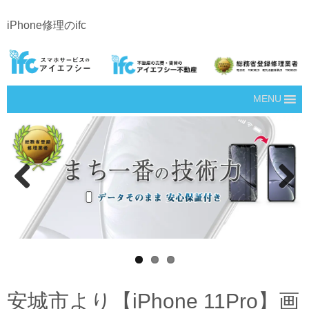
iPhone修理のifc
MENU
Prev
Next
ious
安城市より【iPhone 11Pro】画