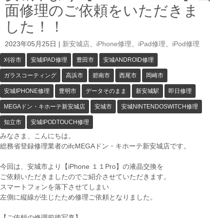
面修理のご依頼をいただきま
した！！
2023年05月25日
|
新安城店
、
iPhone修理
、
iPad修理
、
iPod修理
刈谷市
安城IPAD修理
豊田市
安城ANDROID修理
ガラスコーティング
高浜市
碧南市
西尾市
岡崎市
安城IPHONE修理
豊明市
データそのまま
新安城駅
即日修理
MEGAドン・キホーテ新安城店
安城市
安城NINTENDOSWITCH修理
知立市
安城IPODTOUCH修理
みなさま、こんにちは。
総務省登録修理業者のifcMEGAドン・キホーテ新安城店です。
今回は、安城市より【iPhone １１Pro】の液晶交換を
ご依頼いただきましたのでご紹介させていただきます。
スマートフォンを落下させてしまい
左側に縦線が生じたため修理ご依頼となりました。
【ご依頼の修理前後写真】