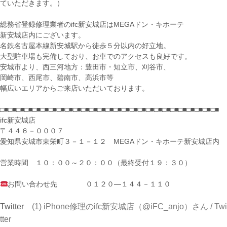
ていただきます。）
総務省登録修理業者のifc新安城店はMEGAドン・キホーテ
新安城店内にございます。
名鉄名古屋本線新安城駅から徒歩５分以内の好立地。
大型駐車場も完備しており、お車でのアクセスも良好です。
安城市より、西三河地方：豊田市・知立市、刈谷市、
岡崎市、西尾市、碧南市、高浜市等
幅広いエリアからご来店いただいております。
□■□■□■□■□■□■□■□■□■□■□■□■□■□■□■□■□■□■□■□■□■□■□■□■□■□■□■
ifc新安城店
〒４４６－０００７
愛知県安城市東栄町３－１－１２ MEGAドン・キホーテ新安城店内
営業時間 １０：００～２０：００（最終受付１９：３０）
お問い合わせ先 ０１２０―１４４－１１０
Twitter
(1) iPhone修理のifc新安城店（@iFC_anjo）さん / Twi
tter