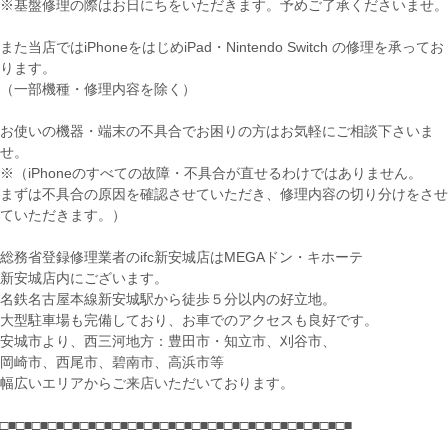
※基盤修理の際はお日にちをいただきます。予めご了承くださいませ。
また当店ではiPhoneをはじめiPad・Nintendo Switch の修理を承ってお
ります。
（一部機種・修理内容を除く）
お使いの機器・端末の不具合でお困りの方はお気軽にご相談下さいま
せ。
※（iPhoneのすべての故障・不具合が直せるわけではありません。
まずは不具合の原因を確認させていただき、修理内容の切り分けをさせ
ていただきます。）
総務省登録修理業者のifc新安城店はMEGAドン・キホーテ
新安城店内にございます。
名鉄名古屋本線新安城駅から徒歩５分以内の好立地。
大型駐車場も完備しており、お車でのアクセスも良好です。
安城市より、西三河地方：豊田市・知立市、刈谷市、
岡崎市、西尾市、碧南市、高浜市等
幅広いエリアからご来店いただいております。
□■□■□■□■□■□■□■□■□■□■□■□■□■□■□■□■□■□■□■□■□■□■