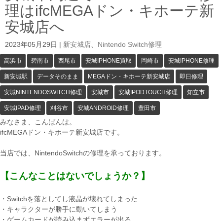
理はifcMEGAドン・キホーテ新
安城店へ
2023年05月29日
|
新安城店
、
Nintendo Switch修理
高浜市
碧南市
西尾市
安城IPHONE買取
岡崎市
安城IPHONE修理
新安城駅
データそのまま
MEGAドン・キホーテ新安城店
即日修理
安城NINTENDOSWITCH修理
安城市
安城IPODTOUCH修理
知立市
安城IPAD修理
刈谷市
安城ANDROID修理
豊田市
みなさま、こんばんは。
ifcMEGAドン・キホーテ新安城店です。
当店では、NintendoSwitchの修理を承っております。
【こんなことはないでしょうか？】
・Switchを落としてし液晶が壊れてしまった
・キャラクターが勝手に動いてしまう
・ゲームカードが読み込まずエラーが出る