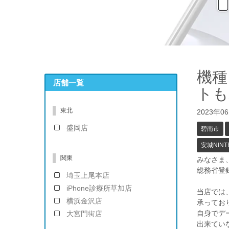
機種
店舗一覧
トも
東北
2023年0
盛岡店
碧南市
安城NINT
関東
みなさま
総務省登録
埼玉上尾本店
iPhone診療所草加店
当店では
横浜金沢店
承ってお
自身でデ
大宮門街店
出来てい