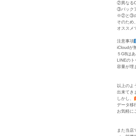
②異なる
③バック
※②と③
そのため
オススメ
注意事項
iClo
５GBは
LINEの
容量が埋
以上のよ
出来てき
しかし、
データ移
お気軽に
また当店では