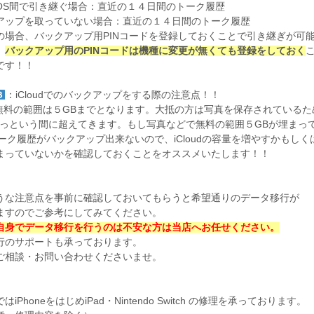
OS間で引き継ぐ場合：直近の１４日間のトーク履歴
アップを取っていない場合：直近の１４日間のトーク履歴
の場合、バックアップ用PINコードを登録しておくことで引き継ぎが可
、
バックアップ用のPINコードは機種に変更が無くても登録をしておく
です！！
：iCloudでのバックアップをする際の注意点！！
udが無料の範囲は５GBまでとなります。大抵の方は写真を保存されているた
あっという間に超えてきます。もし写真などで無料の範囲５GBが埋まっ
トーク履歴がバックアップ出来ないので、iCloudの容量を増やすかもしく
まっていないかを確認しておくことをオススメいたします！！
うな注意点を事前に確認しておいてもらうと希望通りのデータ移行が
ますのでご参考にしてみてください。
自身でデータ移行を行うのは不安な方は当店へお任せください。
行のサポートも承っております。
ご相談・お問い合わせくださいませ。
iPhoneをはじめiPad・Nintendo Switch の修理を承っております。