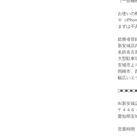
（一部機
お使いの
※（iP
まずは不
総務省登録
新安城店
名鉄名古
大型駐車
安城市よ
岡崎市、
幅広いエ
□■□■□■□
ifc新安城
〒４４６
愛知県安
営業時間