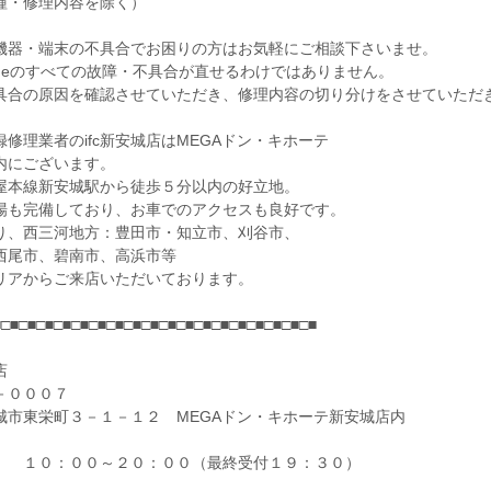
種・修理内容を除く）
機器・端末の不具合でお困りの方はお気軽にご相談下さいませ。
honeのすべての故障・不具合が直せるわけではありません。
具合の原因を確認させていただき、修理内容の切り分けをさせていただ
修理業者のifc新安城店はMEGAドン・キホーテ
内にございます。
屋本線新安城駅から徒歩５分以内の好立地。
場も完備しており、お車でのアクセスも良好です。
り、西三河地方：豊田市・知立市、刈谷市、
西尾市、碧南市、高浜市等
リアからご来店いただいております。
■□■□■□■□■□■□■□■□■□■□■□■□■□■□■□■□■□■□■
店
－０００７
城市東栄町３－１－１２ MEGAドン・キホーテ新安城店内
 １０：００～２０：００（最終受付１９：３０）