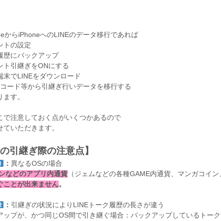
oneからiPhoneへのLINEのデータ移行であれば
ントの設定
履歴にバックアップ
ント引継ぎをONにする
末でLINEをダウンロード
Rコード等から引継ぎ行いデータを移行する
ります。
こで注意しておく点がいくつかあるので
せていただきます。
NEの引継ぎ際の注意点】
：
異なるOSの場合
インなどのアプリ内通貨
（ジェムなどの各種GAME内通貨、マンガコイン
ぐことが出来ません
。
：
引継ぎの状況によりLINEトーク履歴の長さが違う
アップが、かつ同じOS間で引き継ぐ場合：バックアップしているトーク