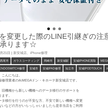
を変更した際のLINE引継ぎの
承ります☆
6月21日
|
新安城店
、
iPhone修理
西尾市
ガラスコーティング
岡崎市
新安城駅
安城IPHONE買取
ME
ENDOSWITCH修理
安城市
安城IPAD修理
知立市
安城IPODTOUCH
、こんにちは。
修理業者のifcMEGAドン・キホーテ新安城店です。
、旧機種から新しい機種へのデータ移行のサポートを
ります。
ータ移行を行うのが不安な方、不安で新しい機種へ変更
ないなどの方がいらっしゃいましたら是非当店をご利用