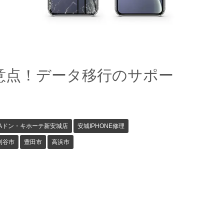
注意点！データ移行のサポー
GAドン・キホーテ新安城店
安城IPHONE修理
刈谷市
豊田市
高浜市