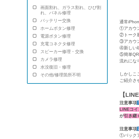
画面割れ、ガラス割れ、ひび割
れ、パネル修理
バッテリー交換
通常iPh
①アカウ
ホームボタン修理
②トーク
電源ボタン修理
③アカウ
充電コネクタ修理
④新しい端
スピーカー修理・交換
⑤簡単Q
カメラ修理
流れにな
水没復旧・修理
しかしこ
その他/修理箇所不明
ご紹介さ
【LI
注意事項
LINEコ
が
引き継
注意事項
①バック