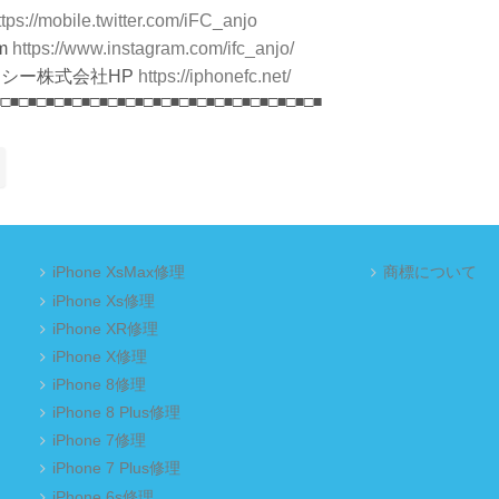
ttps://mobile.twitter.com/iFC_anjo
m
https://www.instagram.com/ifc_anjo/
シー株式会社HP
https://iphonefc.net/
■□■□■□■□■□■□■□■□■□■□■□■□■□■□■□■□■□■□■
iPhone XsMax修理
商標について
iPhone Xs修理
iPhone XR修理
iPhone X修理
iPhone 8修理
iPhone 8 Plus修理
iPhone 7修理
iPhone 7 Plus修理
iPhone 6s修理