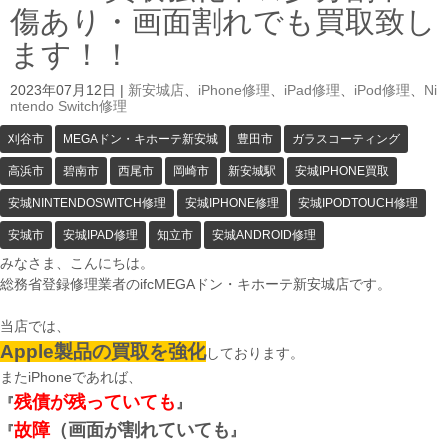
傷あり・画面割れでも買取致し
ます！！
2023年07月12日
|
新安城店
、
iPhone修理
、
iPad修理
、
iPod修理
、
Ni
ntendo Switch修理
刈谷市
MEGAドン・キホーテ新安城
豊田市
ガラスコーティング
高浜市
碧南市
西尾市
岡崎市
新安城駅
安城IPHONE買取
安城NINTENDOSWITCH修理
安城IPHONE修理
安城IPODTOUCH修理
安城市
安城IPAD修理
知立市
安城ANDROID修理
みなさま、こんにちは。
総務省登録修理業者のifcMEGAドン・キホーテ新安城店です。
当店では、
Apple製品の買取を強化
しております。
またiPhoneであれば、
残債が残っていても
『
』
故障
（画面が割れていても
『
』