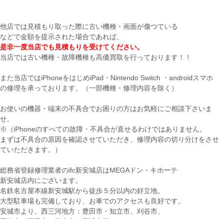
他店では見積もり取った際に古い機種・画面が傷つている
などで金額を提示された場合であれば、
是非一度当店でも見積もりを受けてください。
当店では古い機種・故障機種も高価買取を行っております！！
また当店ではiPhoneをはじめiPad・Nintendo Switch ・androidスマホ
の修理を承っております。（一部機種・修理内容を除く）
お使いの機器・端末の不具合でお困りの方はお気軽にご相談下さいま
せ。
※（iPhoneのすべての故障・不具合が直せるわけではありません。
まずは不具合の原因を確認させていただき、修理内容の切り分けをさせ
ていただきます。）
総務省登録修理業者のifc新安城店はMEGAドン・キホーテ
新安城店内にございます。
名鉄名古屋本線新安城駅から徒歩５分以内の好立地。
大型駐車場も完備しており、お車でのアクセスも良好です。
安城市より、西三河地方：豊田市・知立市、刈谷市、