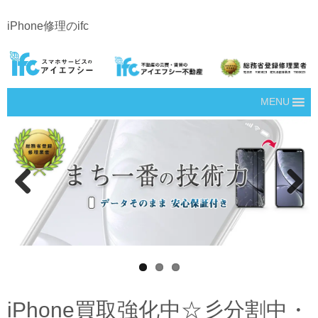
iPhone修理のifc
MENU
Prev
Next
ious
iPhone買取強化中☆彡分割中・