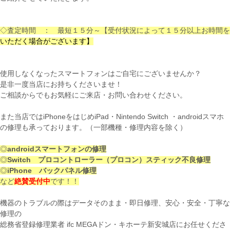
◇査定時間 ： 最短１５分～【受付状況によって１５分以上お時間を
いただく場合がございます】
使用しなくなったスマートフォンはご自宅にございませんか？
是非一度当店にお持ちくださいませ！
ご相談からでもお気軽にご来店・お問い合わせください。
また当店ではiPhoneをはじめiPad・Nintendo Switch ・androidスマホ
の修理も承っております。（一部機種・修理内容を除く）
◎
androidスマートフォンの修理
◎
Switch プロコントローラー（プロコン）スティック不良修理
◎
iPhone バックパネル修理
など
絶賛受付中
です！！
機器のトラブルの際はデータそのまま・即日修理、安心・安全・丁寧な
修理の
総務省登録修理業者 ifc MEGAドン・キホーテ新安城店にお任せくださ