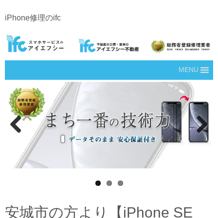
iPhone修理のifc
MENU
Prev
Next
ious
安城市の方より【iPhone SE