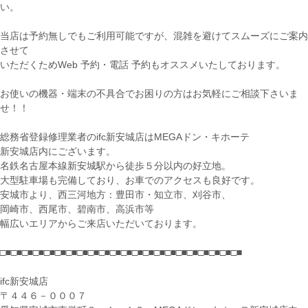
い。
当店は予約無しでもご利用可能ですが、混雑を避けてスムーズにご案内
させて
いただくためWeb 予約・電話 予約もオススメいたしております。
お使いの機器・端末の不具合でお困りの方はお気軽にご相談下さいま
せ！！
総務省登録修理業者のifc新安城店はMEGAドン・キホーテ
新安城店内にございます。
名鉄名古屋本線新安城駅から徒歩５分以内の好立地。
大型駐車場も完備しており、お車でのアクセスも良好です。
安城市より、西三河地方：豊田市・知立市、刈谷市、
岡崎市、西尾市、碧南市、高浜市等
幅広いエリアからご来店いただいております。
□■□■□■□■□■□■□■□■□■□■□■□■□■□■□■□■□■□■□■□■□■□■
ifc新安城店
〒４４６－０００７