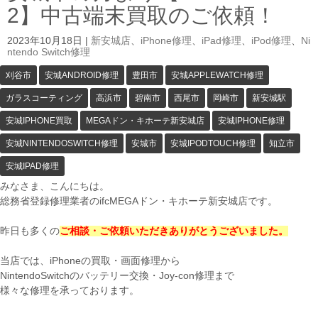
2】中古端末買取のご依頼！
2023年10月18日
|
新安城店
、
iPhone修理
、
iPad修理
、
iPod修理
、
Ni
ntendo Switch修理
刈谷市
安城ANDROID修理
豊田市
安城APPLEWATCH修理
ガラスコーティング
高浜市
碧南市
西尾市
岡崎市
新安城駅
安城IPHONE買取
MEGAドン・キホーテ新安城店
安城IPHONE修理
安城NINTENDOSWITCH修理
安城市
安城IPODTOUCH修理
知立市
安城IPAD修理
みなさま、こんにちは。
総務省登録修理業者のifcMEGAドン・キホーテ新安城店です。
昨日も多くの
ご相談・ご依頼いただきありがとうございました。
当店では、iPhoneの買取・画面修理から
NintendoSwitchのバッテリー交換・Joy-con修理まで
様々な修理を承っております。