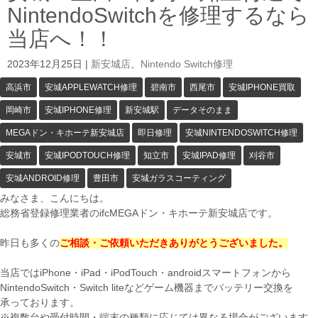
NintendoSwitchを修理するなら
当店へ！！
2023年12月25日
|
新安城店
、
Nintendo Switch修理
高浜市
安城APPLEWATCH修理
碧南市
西尾市
安城IPHONE買取
岡崎市
安城IPHONE修理
新安城駅
データそのまま
MEGAドン・キホーテ新安城店
即日修理
安城NINTENDOSWITCH修理
安城市
安城IPODTOUCH修理
知立市
安城IPAD修理
刈谷市
安城ANDROID修理
豊田市
安城ガラスコーティング
みなさま、こんにちは。
総務省登録修理業者のifcMEGAドン・キホーテ新安城店です。
昨日も多くの
ご相談・ご依頼いただきありがとうございました。
当店ではiPhone・iPad・iPodTouch・androidスマートフォンから
NintendoSwitch・Switch liteなどゲーム機器までバッテリー交換を
承っております。
※複数台や受付時間・端末の種類に応じては異なる場合がございます。