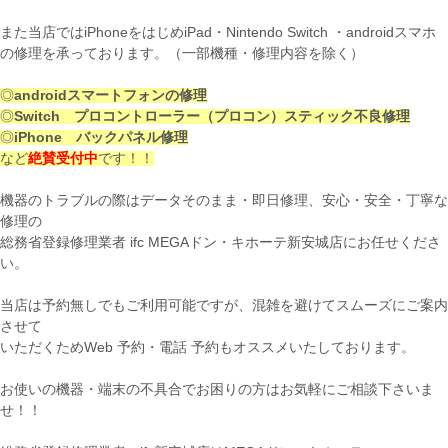
また当店ではiPhoneをはじめiPad・Nintendo Switch ・androidスマホ
の修理を承っております。（一部機種・修理内容を除く）
◎
androidスマートフォンの修理
◎
Switch プロコントローラー（プロコン）スティック不良修理
◎
iPhone バックパネル修理
など
絶賛受付中
です！！
機器のトラブルの際はデータそのまま・即日修理、安心・安全・丁寧な
修理の
総務省登録修理業者 ifc MEGAドン・キホーテ新安城店にお任せくださ
い。
当店は予約無しでもご利用可能ですが、混雑を避けてスムーズにご案内
させて
いただくためWeb 予約・電話 予約もオススメいたしております。
お使いの機器・端末の不具合でお困りの方はお気軽にご相談下さいま
せ！！