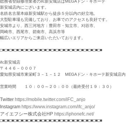
総務省登録修理業者のifc新安城店はMEGAドン・キホーテ
新安城店内にございます。
名鉄名古屋本線新安城駅から徒歩５分以内の好立地。
大型駐車場も完備しており、お車でのアクセスも良好です。
安城市より、西三河地方：豊田市・知立市、刈谷市、
岡崎市、西尾市、碧南市、高浜市等
幅広いエリアからご来店いただいております。
□■□■□■□■□■□■□■□■□■□■□■□■□■□■□■□■□■□■□■□■□■□■
ifc新安城店
〒４４６－０００７
愛知県安城市東栄町３－１－１２ MEGAドン・キホーテ新安城店内
営業時間 １０：００～２０：００（最終受付１９：３０）
Twitter
https://mobile.twitter.com/iFC_anjo
Instagram
https://www.instagram.com/ifc_anjo/
アイエフシー株式会社HP
https://iphonefc.net/
□■□■□■□■□■□■□■□■□■□■□■□■□■□■□■□■□■□■□■□■□■□■