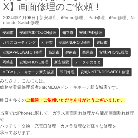
X】画面修理のご依頼！
2024年01月06日
|
新安城店
、
iPhone修理
、
iPad修理
、
iPod修理
、
Ni
ntendo Switch修理
安城市
安城IPODTOUCH修理
知立市
安城IPAD修理
ガラスコーティング
刈谷市
安城ANDROID修理
豊田市
安城APPLEWATCH修理
高浜市
碧南市
西尾市
安城IPHONE買取
岡崎市
安城IPHONE修理
新安城駅
データそのまま
MEGAドン・キホーテ新安城店
即日修理
安城NINTENDOSWITCH修理
みなさま、こんにちは。
総務省登録修理業者のifcMEGAドン・キホーテ新安城店です。
昨日も多くの
ご相談・ご依頼いただきありがとうございました。
当店ではiPhoneに関して、ガラス画面割れ修理から液晶画面割れ修理
や
バッテリー交換・充電口修理・カメラ修理など様々な修理を
承っております。