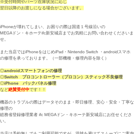
※受付時間やパーツ在庫状況に応じ
翌日以降のお渡しになる場合がございます。
iPhoneが壊れてしまい、お困りの際は国道１号線沿いの
MEGAドン・キホーテifc新安城店までお気軽にお問い合わせくださいま
せ。
また当店ではiPhoneをはじめiPad・Nintendo Switch ・androidスマホ
の修理を承っております。（一部機種・修理内容を除く）
◎
androidスマートフォンの修理
◎
Switch プロコントローラー（プロコン）スティック不良修理
◎
iPhone バックパネル修理
など
絶賛受付中
です！！
機器のトラブルの際はデータそのまま・即日修理、安心・安全・丁寧な
修理の
総務省登録修理業者 ifc MEGAドン・キホーテ新安城店にお任せくださ
い。
当店は予約無しでもご利用可能ですが、混雑を避けてスムーズにご案内