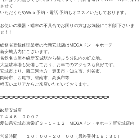
させて
いただくためWeb 予約・電話 予約もオススメいたしております。
お使いの機器・端末の不具合でお困りの方はお気軽にご相談下さいま
せ！！
総務省登録修理業者のifc新安城店はMEGAドン・キホーテ
新安城店内にございます。
名鉄名古屋本線新安城駅から徒歩５分以内の好立地。
大型駐車場も完備しており、お車でのアクセスも良好です。
安城市より、西三河地方：豊田市・知立市、刈谷市、
岡崎市、西尾市、碧南市、高浜市等
幅広いエリアからご来店いただいております。
□■□■□■□■□■□■□■□■□■□■□■□■□■□■□■□■□■□■□■□■□■□■
ifc新安城店
〒４４６－０００７
愛知県安城市東栄町３－１－１２ MEGAドン・キホーテ新安城店内
営業時間 １０：００～２０：００（最終受付１９：３０）