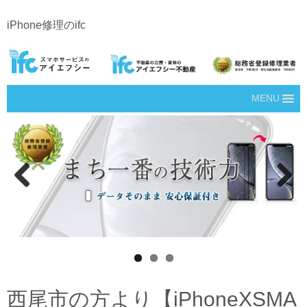
iPhone修理のifc
MENU
Prev
Next
ious
西尾市の方より【iPhoneXSMA